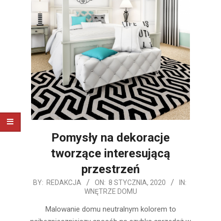
Pomysły na dekoracje
tworzące interesującą
przestrzeń
2020-
BY:
REDAKCJA
ON:
8 STYCZNIA, 2020
IN:
WNĘTRZE DOMU
01-
08
Malowanie domu neutralnym kolorem to