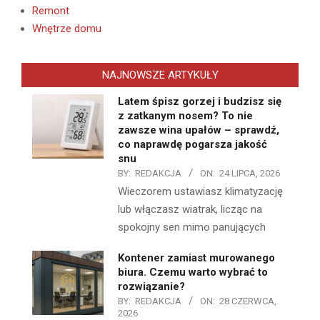
Remont
Wnętrze domu
NAJNOWSZE ARTYKUŁY
Latem śpisz gorzej i budzisz się
z zatkanym nosem? To nie
zawsze wina upałów – sprawdź,
co naprawdę pogarsza jakość
snu
BY:
REDAKCJA
ON:
24 LIPCA, 2026
Wieczorem ustawiasz klimatyzację
lub włączasz wiatrak, licząc na
spokojny sen mimo panujących
Kontener zamiast murowanego
biura. Czemu warto wybrać to
rozwiązanie?
BY:
REDAKCJA
ON:
28 CZERWCA,
2026