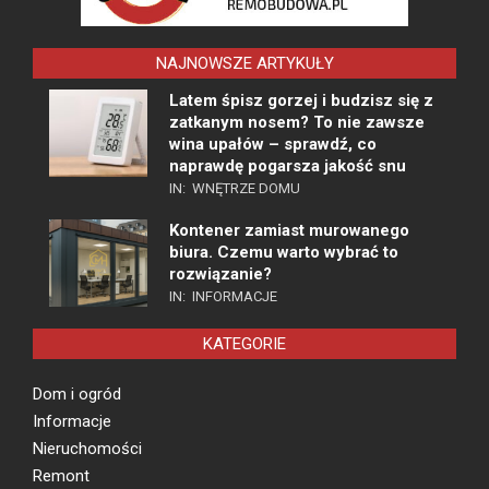
NAJNOWSZE ARTYKUŁY
Latem śpisz gorzej i budzisz się z
zatkanym nosem? To nie zawsze
wina upałów – sprawdź, co
naprawdę pogarsza jakość snu
IN:
WNĘTRZE DOMU
Kontener zamiast murowanego
biura. Czemu warto wybrać to
rozwiązanie?
IN:
INFORMACJE
KATEGORIE
Dom i ogród
Informacje
Nieruchomości
Remont