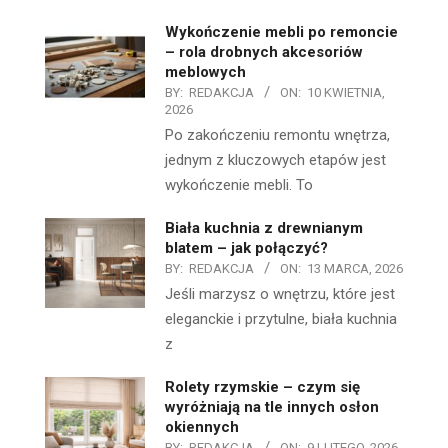
Wykończenie mebli po remoncie
– rola drobnych akcesoriów
meblowych
BY:
REDAKCJA
ON:
10 KWIETNIA,
2026
Po zakończeniu remontu wnętrza,
jednym z kluczowych etapów jest
wykończenie mebli. To
Biała kuchnia z drewnianym
blatem – jak połączyć?
BY:
REDAKCJA
ON:
13 MARCA, 2026
Jeśli marzysz o wnętrzu, które jest
eleganckie i przytulne, biała kuchnia
z
Rolety rzymskie – czym się
wyróżniają na tle innych osłon
okiennych
BY:
REDAKCJA
ON:
9 LUTEGO, 2026