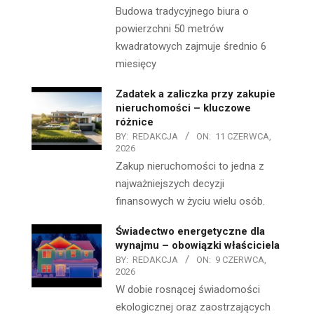
Budowa tradycyjnego biura o
powierzchni 50 metrów
kwadratowych zajmuje średnio 6
miesięcy
Zadatek a zaliczka przy zakupie
nieruchomości – kluczowe
różnice
BY:
REDAKCJA
ON:
11 CZERWCA,
2026
Zakup nieruchomości to jedna z
najważniejszych decyzji
finansowych w życiu wielu osób.
Świadectwo energetyczne dla
wynajmu – obowiązki właściciela
BY:
REDAKCJA
ON:
9 CZERWCA,
2026
W dobie rosnącej świadomości
ekologicznej oraz zaostrzających