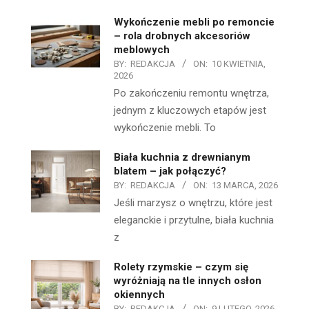
Wykończenie mebli po remoncie
– rola drobnych akcesoriów
meblowych
BY:
REDAKCJA
ON:
10 KWIETNIA,
2026
Po zakończeniu remontu wnętrza,
jednym z kluczowych etapów jest
wykończenie mebli. To
Biała kuchnia z drewnianym
blatem – jak połączyć?
BY:
REDAKCJA
ON:
13 MARCA, 2026
Jeśli marzysz o wnętrzu, które jest
eleganckie i przytulne, biała kuchnia
z
Rolety rzymskie – czym się
wyróżniają na tle innych osłon
okiennych
BY:
REDAKCJA
ON:
9 LUTEGO, 2026