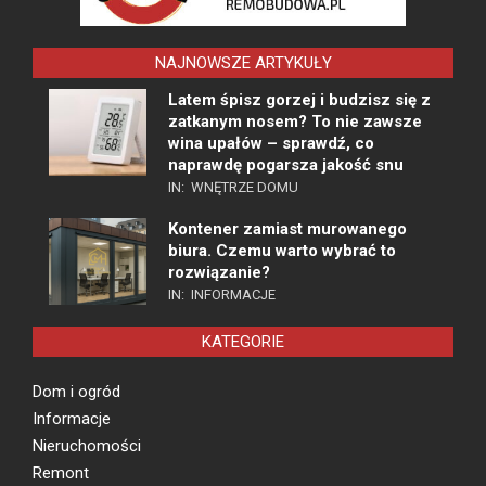
NAJNOWSZE ARTYKUŁY
Latem śpisz gorzej i budzisz się z
zatkanym nosem? To nie zawsze
wina upałów – sprawdź, co
naprawdę pogarsza jakość snu
IN:
WNĘTRZE DOMU
Kontener zamiast murowanego
biura. Czemu warto wybrać to
rozwiązanie?
IN:
INFORMACJE
KATEGORIE
Dom i ogród
Informacje
Nieruchomości
Remont