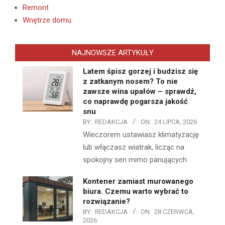
Remont
Wnętrze domu
NAJNOWSZE ARTYKUŁY
Latem śpisz gorzej i budzisz się
z zatkanym nosem? To nie
zawsze wina upałów – sprawdź,
co naprawdę pogarsza jakość
snu
BY:
REDAKCJA
ON:
24 LIPCA, 2026
Wieczorem ustawiasz klimatyzację
lub włączasz wiatrak, licząc na
spokojny sen mimo panujących
Kontener zamiast murowanego
biura. Czemu warto wybrać to
rozwiązanie?
BY:
REDAKCJA
ON:
28 CZERWCA,
2026