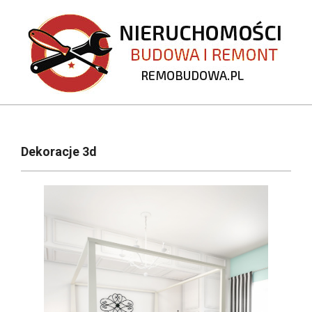
Skip
to
content
REMOBUDOWA.PL
Primary
Navigation
Dekoracje 3d
Menu