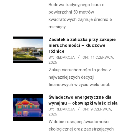
Budowa tradycyjnego biura o
powierzchni 50 metrów
kwadratowych zajmuje średnio 6
miesięcy
Zadatek a zaliczka przy zakupie
nieruchomości – kluczowe
różnice
BY:
REDAKCJA
ON:
11 CZERWCA,
2026
Zakup nieruchomości to jedna z
najważniejszych decyzji
finansowych w życiu wielu osób.
Świadectwo energetyczne dla
wynajmu – obowiązki właściciela
BY:
REDAKCJA
ON:
9 CZERWCA,
2026
W dobie rosnącej świadomości
ekologicznej oraz zaostrzających