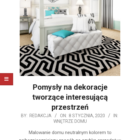
Pomysły na dekoracje
tworzące interesującą
przestrzeń
2020-
BY:
REDAKCJA
ON:
8 STYCZNIA, 2020
IN:
WNĘTRZE DOMU
01-
08
Malowanie domu neutralnym kolorem to