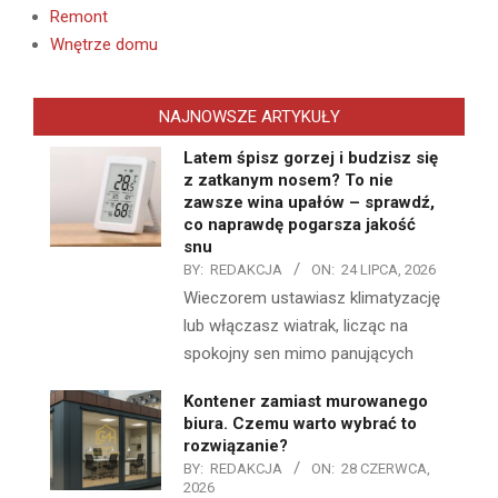
Remont
Wnętrze domu
NAJNOWSZE ARTYKUŁY
Latem śpisz gorzej i budzisz się
z zatkanym nosem? To nie
zawsze wina upałów – sprawdź,
co naprawdę pogarsza jakość
snu
BY:
REDAKCJA
ON:
24 LIPCA, 2026
Wieczorem ustawiasz klimatyzację
lub włączasz wiatrak, licząc na
spokojny sen mimo panujących
Kontener zamiast murowanego
biura. Czemu warto wybrać to
rozwiązanie?
BY:
REDAKCJA
ON:
28 CZERWCA,
2026