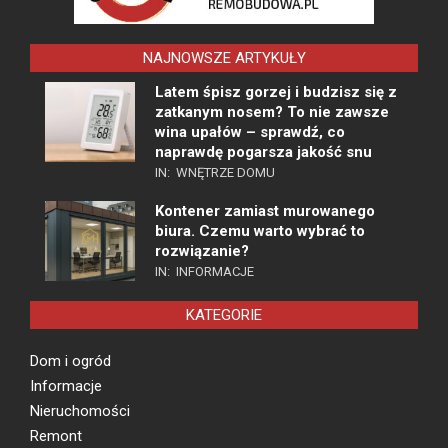
NAJNOWSZE ARTYKUŁY
Latem śpisz gorzej i budzisz się z
zatkanym nosem? To nie zawsze
wina upałów – sprawdź, co
naprawdę pogarsza jakość snu
IN:
WNĘTRZE DOMU
Kontener zamiast murowanego
biura. Czemu warto wybrać to
rozwiązanie?
IN:
INFORMACJE
KATEGORIE
Dom i ogród
Informacje
Nieruchomości
Remont