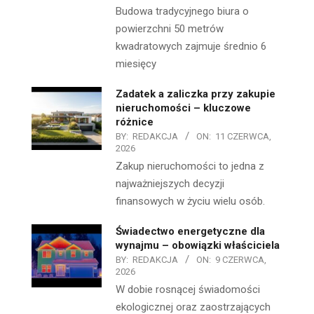
Budowa tradycyjnego biura o
powierzchni 50 metrów
kwadratowych zajmuje średnio 6
miesięcy
Zadatek a zaliczka przy zakupie
nieruchomości – kluczowe
różnice
BY:
REDAKCJA
ON:
11 CZERWCA,
2026
Zakup nieruchomości to jedna z
najważniejszych decyzji
finansowych w życiu wielu osób.
Świadectwo energetyczne dla
wynajmu – obowiązki właściciela
BY:
REDAKCJA
ON:
9 CZERWCA,
2026
W dobie rosnącej świadomości
ekologicznej oraz zaostrzających