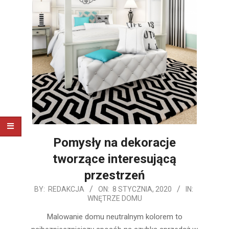
Pomysły na dekoracje
tworzące interesującą
przestrzeń
2020-
BY:
REDAKCJA
ON:
8 STYCZNIA, 2020
IN:
WNĘTRZE DOMU
01-
08
Malowanie domu neutralnym kolorem to