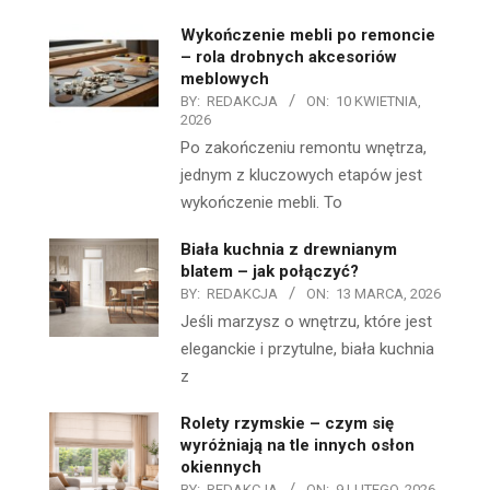
Wykończenie mebli po remoncie
– rola drobnych akcesoriów
meblowych
BY:
REDAKCJA
ON:
10 KWIETNIA,
2026
Po zakończeniu remontu wnętrza,
jednym z kluczowych etapów jest
wykończenie mebli. To
Biała kuchnia z drewnianym
blatem – jak połączyć?
BY:
REDAKCJA
ON:
13 MARCA, 2026
Jeśli marzysz o wnętrzu, które jest
eleganckie i przytulne, biała kuchnia
z
Rolety rzymskie – czym się
wyróżniają na tle innych osłon
okiennych
BY:
REDAKCJA
ON:
9 LUTEGO, 2026