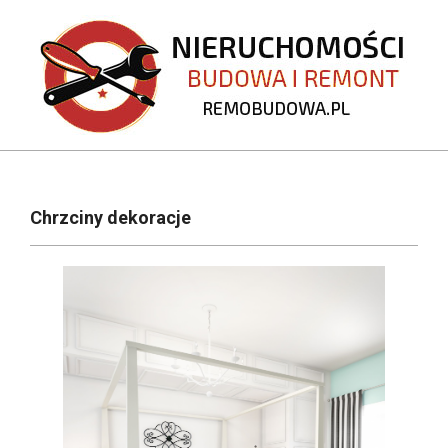
Skip
to
content
REMOBUDOWA.PL
Primary
Navigation
Chrzciny dekoracje
Menu