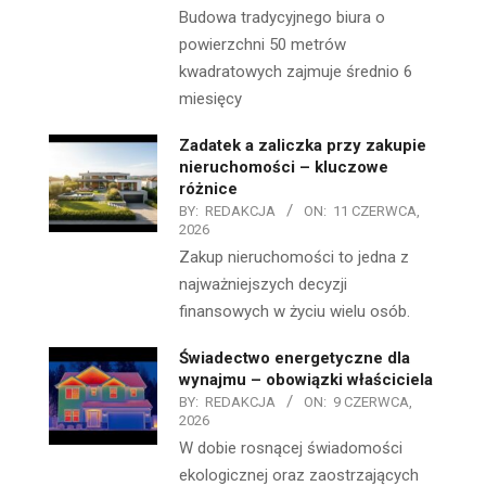
Budowa tradycyjnego biura o
powierzchni 50 metrów
kwadratowych zajmuje średnio 6
miesięcy
Zadatek a zaliczka przy zakupie
nieruchomości – kluczowe
różnice
BY:
REDAKCJA
ON:
11 CZERWCA,
2026
Zakup nieruchomości to jedna z
najważniejszych decyzji
finansowych w życiu wielu osób.
Świadectwo energetyczne dla
wynajmu – obowiązki właściciela
BY:
REDAKCJA
ON:
9 CZERWCA,
2026
W dobie rosnącej świadomości
ekologicznej oraz zaostrzających