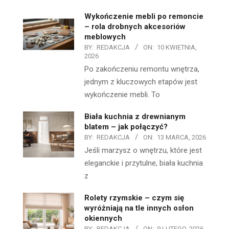
Wykończenie mebli po remoncie
– rola drobnych akcesoriów
meblowych
BY:
REDAKCJA
ON:
10 KWIETNIA,
2026
Po zakończeniu remontu wnętrza,
jednym z kluczowych etapów jest
wykończenie mebli. To
Biała kuchnia z drewnianym
blatem – jak połączyć?
BY:
REDAKCJA
ON:
13 MARCA, 2026
Jeśli marzysz o wnętrzu, które jest
eleganckie i przytulne, biała kuchnia
z
Rolety rzymskie – czym się
wyróżniają na tle innych osłon
okiennych
BY:
REDAKCJA
ON:
9 LUTEGO, 2026