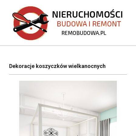
Skip
to
content
REMOBUDOWA.PL
Primary
Navigation
Dekoracje koszyczków wielkanocnych
Menu