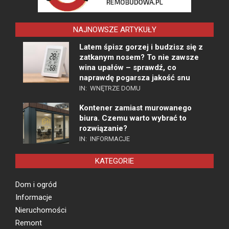
NAJNOWSZE ARTYKUŁY
Latem śpisz gorzej i budzisz się z
zatkanym nosem? To nie zawsze
wina upałów – sprawdź, co
naprawdę pogarsza jakość snu
IN:
WNĘTRZE DOMU
Kontener zamiast murowanego
biura. Czemu warto wybrać to
rozwiązanie?
IN:
INFORMACJE
KATEGORIE
Dom i ogród
Informacje
Nieruchomości
Remont