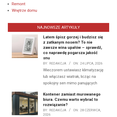
Remont
Wnętrze domu
NAJNOWSZE ARTYKUŁY
Latem śpisz gorzej i budzisz się
z zatkanym nosem? To nie
zawsze wina upałów – sprawdź,
co naprawdę pogarsza jakość
snu
BY:
REDAKCJA
ON:
24 LIPCA, 2026
Wieczorem ustawiasz klimatyzację
lub włączasz wiatrak, licząc na
spokojny sen mimo panujących
Kontener zamiast murowanego
biura. Czemu warto wybrać to
rozwiązanie?
BY:
REDAKCJA
ON:
28 CZERWCA,
2026