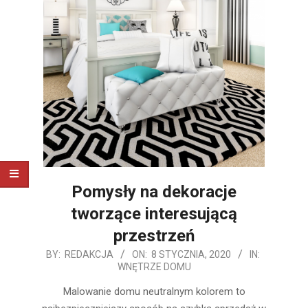
Pomysły na dekoracje
tworzące interesującą
przestrzeń
2020-
BY:
REDAKCJA
ON:
8 STYCZNIA, 2020
IN:
WNĘTRZE DOMU
01-
08
Malowanie domu neutralnym kolorem to