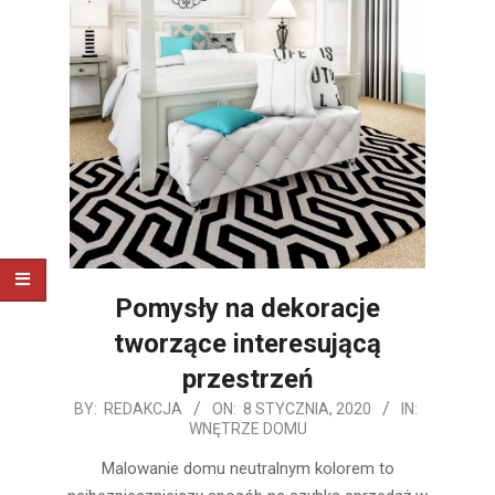
Pomysły na dekoracje
tworzące interesującą
przestrzeń
2020-
BY:
REDAKCJA
ON:
8 STYCZNIA, 2020
IN:
WNĘTRZE DOMU
01-
08
Malowanie domu neutralnym kolorem to