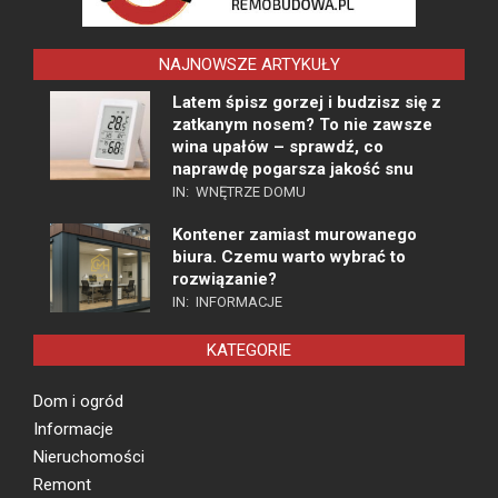
NAJNOWSZE ARTYKUŁY
Latem śpisz gorzej i budzisz się z
zatkanym nosem? To nie zawsze
wina upałów – sprawdź, co
naprawdę pogarsza jakość snu
IN:
WNĘTRZE DOMU
Kontener zamiast murowanego
biura. Czemu warto wybrać to
rozwiązanie?
IN:
INFORMACJE
KATEGORIE
Dom i ogród
Informacje
Nieruchomości
Remont