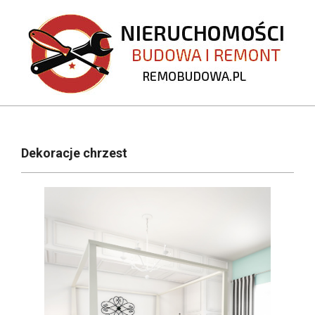
Skip
to
content
REMOBUDOWA.PL
Primary
Navigation
Dekoracje chrzest
Menu