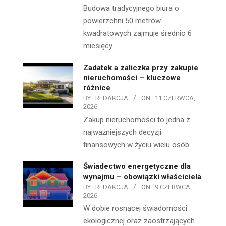
Budowa tradycyjnego biura o
powierzchni 50 metrów
kwadratowych zajmuje średnio 6
miesięcy
Zadatek a zaliczka przy zakupie
nieruchomości – kluczowe
różnice
BY:
REDAKCJA
ON:
11 CZERWCA,
2026
Zakup nieruchomości to jedna z
najważniejszych decyzji
finansowych w życiu wielu osób.
Świadectwo energetyczne dla
wynajmu – obowiązki właściciela
BY:
REDAKCJA
ON:
9 CZERWCA,
2026
W dobie rosnącej świadomości
ekologicznej oraz zaostrzających