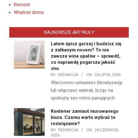
Remont
Wnętrze domu
NAJNOWSZE ARTYKUŁY
Latem śpisz gorzej i budzisz się
z zatkanym nosem? To nie
zawsze wina upałów – sprawdź,
co naprawdę pogarsza jakość
snu
BY:
REDAKCJA
ON:
24 LIPCA, 2026
Wieczorem ustawiasz klimatyzację
lub włączasz wiatrak, licząc na
spokojny sen mimo panujących
Kontener zamiast murowanego
biura. Czemu warto wybrać to
rozwiązanie?
BY:
REDAKCJA
ON:
28 CZERWCA,
2026