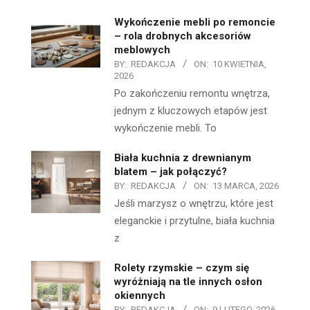
Wykończenie mebli po remoncie
– rola drobnych akcesoriów
meblowych
BY:
REDAKCJA
ON:
10 KWIETNIA,
2026
Po zakończeniu remontu wnętrza,
jednym z kluczowych etapów jest
wykończenie mebli. To
Biała kuchnia z drewnianym
blatem – jak połączyć?
BY:
REDAKCJA
ON:
13 MARCA, 2026
Jeśli marzysz o wnętrzu, które jest
eleganckie i przytulne, biała kuchnia
z
Rolety rzymskie – czym się
wyróżniają na tle innych osłon
okiennych
BY:
REDAKCJA
ON:
9 LUTEGO, 2026