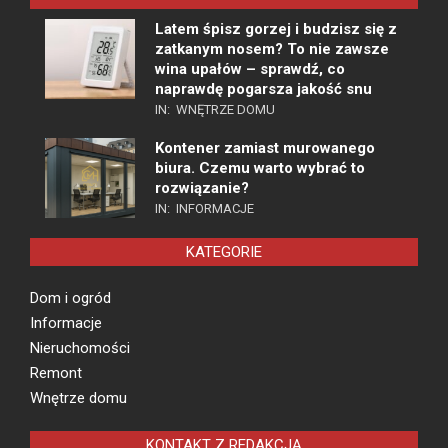
Latem śpisz gorzej i budzisz się z
zatkanym nosem? To nie zawsze
wina upałów – sprawdź, co
naprawdę pogarsza jakość snu
IN:
WNĘTRZE DOMU
Kontener zamiast murowanego
biura. Czemu warto wybrać to
rozwiązanie?
IN:
INFORMACJE
KATEGORIE
Dom i ogród
Informacje
Nieruchomości
Remont
Wnętrze domu
KONTAKT Z REDAKCJĄ