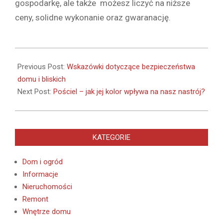
gospodarkę, ale także możesz liczyć na niższe
ceny, solidne wykonanie oraz gwaranację.
2020-
03-
Previous Post:
Wskazówki dotyczące bezpieczeństwa
21
domu i bliskich
Next Post:
Pościel – jak jej kolor wpływa na nasz nastrój?
KATEGORIE
Dom i ogród
Informacje
Nieruchomości
Remont
Wnętrze domu