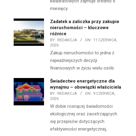
kwadratowych zajmuje średnio 6
miesięcy
Zadatek a zaliczka przy zakupie
nieruchomości – kluczowe
różnice
BY:
REDAKCJA
ON:
11 CZERWCA,
2026
Zakup nieruchomości to jedna z
najważniejszych decyzji
finansowych w życiu wielu osób.
Świadectwo energetyczne dla
wynajmu – obowiązki właściciela
BY:
REDAKCJA
ON:
9 CZERWCA,
2026
W dobie rosnącej świadomości
ekologicznej oraz zaostrzających
się przepisów dotyczących
efektywności energetycznej,