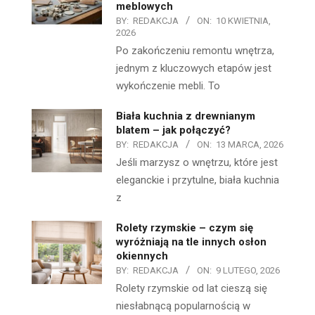
meblowych
BY:
REDAKCJA
ON:
10 KWIETNIA,
2026
Po zakończeniu remontu wnętrza,
jednym z kluczowych etapów jest
wykończenie mebli. To
Biała kuchnia z drewnianym
blatem – jak połączyć?
BY:
REDAKCJA
ON:
13 MARCA, 2026
Jeśli marzysz o wnętrzu, które jest
eleganckie i przytulne, biała kuchnia
z
Rolety rzymskie – czym się
wyróżniają na tle innych osłon
okiennych
BY:
REDAKCJA
ON:
9 LUTEGO, 2026
Rolety rzymskie od lat cieszą się
niesłabnącą popularnością w