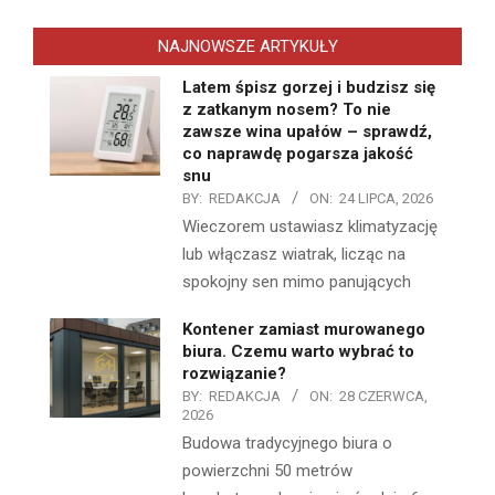
NAJNOWSZE ARTYKUŁY
Latem śpisz gorzej i budzisz się
z zatkanym nosem? To nie
zawsze wina upałów – sprawdź,
co naprawdę pogarsza jakość
snu
BY:
REDAKCJA
ON:
24 LIPCA, 2026
Wieczorem ustawiasz klimatyzację
lub włączasz wiatrak, licząc na
spokojny sen mimo panujących
Kontener zamiast murowanego
biura. Czemu warto wybrać to
rozwiązanie?
BY:
REDAKCJA
ON:
28 CZERWCA,
2026
Budowa tradycyjnego biura o
powierzchni 50 metrów