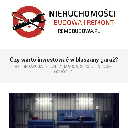
Skip
to
content
REMOBUDOWA.PL
Primary
Czy warto inwestować w blaszany garaż?
Navigation
Menu
BY:
REDAKCJA
ON:
21 MARCA, 2020
IN:
DOM I
OGRÓD