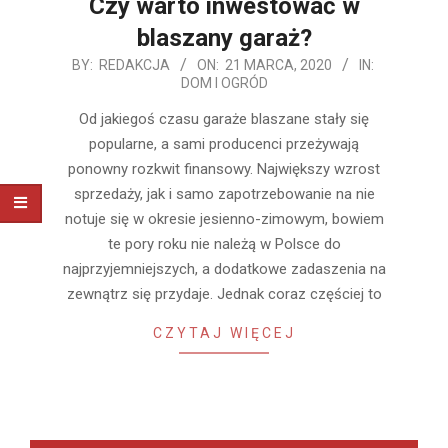
Czy warto inwestować w
blaszany garaż?
2020-
BY:
REDAKCJA
ON:
21 MARCA, 2020
IN:
DOM I OGRÓD
03-
21
Od jakiegoś czasu garaże blaszane stały się
popularne, a sami producenci przeżywają
ponowny rozkwit finansowy. Największy wzrost
sprzedaży, jak i samo zapotrzebowanie na nie
notuje się w okresie jesienno-zimowym, bowiem
te pory roku nie należą w Polsce do
najprzyjemniejszych, a dodatkowe zadaszenia na
zewnątrz się przydaje. Jednak coraz częściej to
CZYTAJ WIĘCEJ