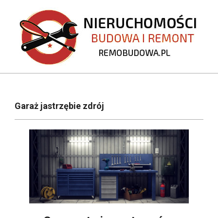
Skip
to
content
REMOBUDOWA.PL
Primary
Navigation
Garaż jastrzębie zdrój
Menu