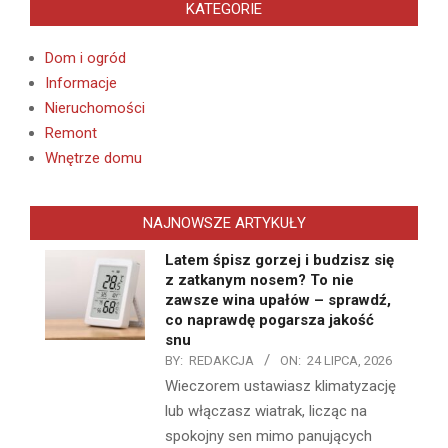
KATEGORIE
Dom i ogród
Informacje
Nieruchomości
Remont
Wnętrze domu
NAJNOWSZE ARTYKUŁY
Latem śpisz gorzej i budzisz się
z zatkanym nosem? To nie
zawsze wina upałów – sprawdź,
co naprawdę pogarsza jakość
snu
BY:
REDAKCJA
ON:
24 LIPCA, 2026
Wieczorem ustawiasz klimatyzację
lub włączasz wiatrak, licząc na
spokojny sen mimo panujących