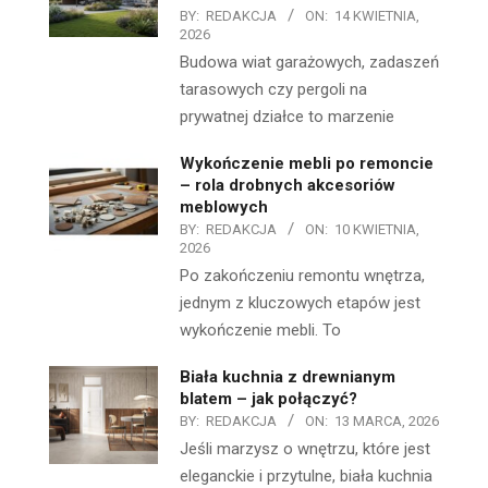
BY:
REDAKCJA
ON:
14 KWIETNIA,
2026
Budowa wiat garażowych, zadaszeń
tarasowych czy pergoli na
prywatnej działce to marzenie
Wykończenie mebli po remoncie
– rola drobnych akcesoriów
meblowych
BY:
REDAKCJA
ON:
10 KWIETNIA,
2026
Po zakończeniu remontu wnętrza,
jednym z kluczowych etapów jest
wykończenie mebli. To
Biała kuchnia z drewnianym
blatem – jak połączyć?
BY:
REDAKCJA
ON:
13 MARCA, 2026
Jeśli marzysz o wnętrzu, które jest
eleganckie i przytulne, biała kuchnia