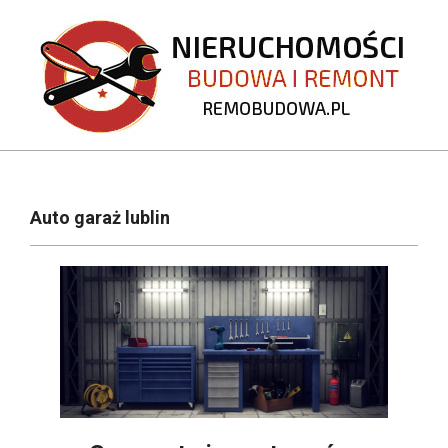
Skip
to
content
REMOBUDOWA.PL
Primary
Navigation
Auto garaż lublin
Menu