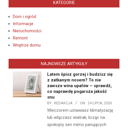
KATEGORIE
Dom i ogród
Informacje
Nieruchomości
Remont
Wnętrze domu
NAJNOWSZE ARTYKUŁY
Latem śpisz gorzej i budzisz się
z zatkanym nosem? To nie
zawsze wina upałów – sprawdź,
co naprawdę pogarsza jakość
snu
BY:
REDAKCJA
ON:
24 LIPCA, 2026
Wieczorem ustawiasz klimatyzację
lub włączasz wiatrak, licząc na
spokojny sen mimo panujących