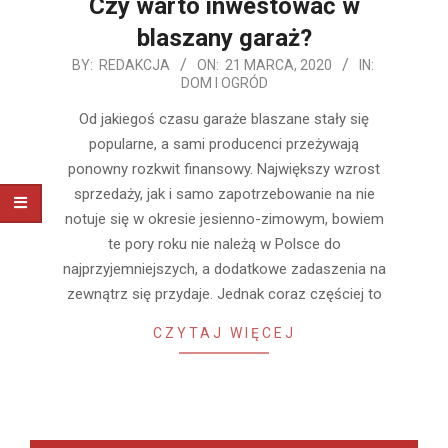
Czy warto inwestować w
blaszany garaż?
2020-
BY:
REDAKCJA
ON:
21 MARCA, 2020
IN:
DOM I OGRÓD
03-
21
Od jakiegoś czasu garaże blaszane stały się
popularne, a sami producenci przeżywają
ponowny rozkwit finansowy. Największy wzrost
sprzedaży, jak i samo zapotrzebowanie na nie
notuje się w okresie jesienno-zimowym, bowiem
te pory roku nie należą w Polsce do
najprzyjemniejszych, a dodatkowe zadaszenia na
zewnątrz się przydaje. Jednak coraz częściej to
CZYTAJ WIĘCEJ