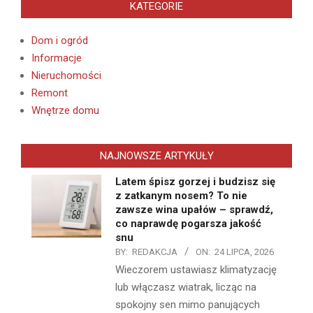
KATEGORIE
Dom i ogród
Informacje
Nieruchomości
Remont
Wnętrze domu
NAJNOWSZE ARTYKUŁY
Latem śpisz gorzej i budzisz się
z zatkanym nosem? To nie
zawsze wina upałów – sprawdź,
co naprawdę pogarsza jakość
snu
BY:
REDAKCJA
ON:
24 LIPCA, 2026
Wieczorem ustawiasz klimatyzację
lub włączasz wiatrak, licząc na
spokojny sen mimo panujących