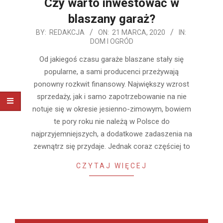
Czy warto inwestować w
blaszany garaż?
2020-
BY:
REDAKCJA
ON:
21 MARCA, 2020
IN:
DOM I OGRÓD
03-
21
Od jakiegoś czasu garaże blaszane stały się
popularne, a sami producenci przeżywają
ponowny rozkwit finansowy. Największy wzrost
sprzedaży, jak i samo zapotrzebowanie na nie
notuje się w okresie jesienno-zimowym, bowiem
te pory roku nie należą w Polsce do
najprzyjemniejszych, a dodatkowe zadaszenia na
zewnątrz się przydaje. Jednak coraz częściej to
CZYTAJ WIĘCEJ