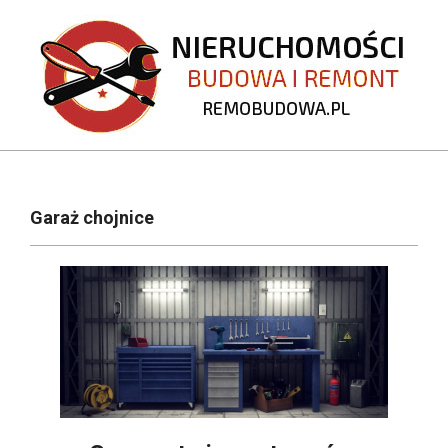
Skip
to
content
REMOBUDOWA.PL
Primary
Navigation
Garaż chojnice
Menu