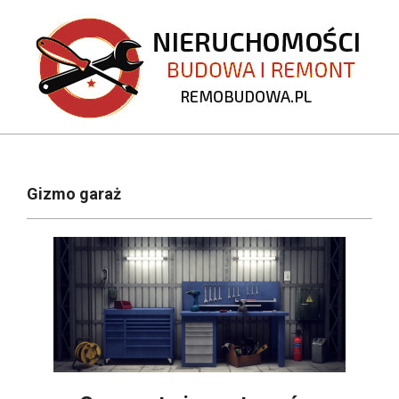
Skip
to
content
REMOBUDOWA.PL
Primary
Navigation
Gizmo garaż
Menu