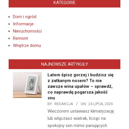
KATEGORIE
Dom i ogród
Informacje
Nieruchomości
Remont
Wnętrze domu
NAJNOWSZE ARTYKUŁY
Latem śpisz gorzej i budzisz się
z zatkanym nosem? To nie
zawsze wina upałów – sprawdź,
co naprawdę pogarsza jakość
snu
BY:
REDAKCJA
ON:
24 LIPCA, 2026
Wieczorem ustawiasz klimatyzację
lub włączasz wiatrak, licząc na
spokojny sen mimo panujących