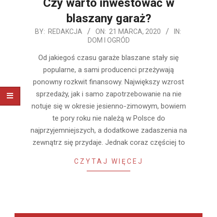
Czy warto inwestować w
blaszany garaż?
2020-
BY:
REDAKCJA
ON:
21 MARCA, 2020
IN:
DOM I OGRÓD
03-
21
Od jakiegoś czasu garaże blaszane stały się
popularne, a sami producenci przeżywają
ponowny rozkwit finansowy. Największy wzrost
sprzedaży, jak i samo zapotrzebowanie na nie
notuje się w okresie jesienno-zimowym, bowiem
te pory roku nie należą w Polsce do
najprzyjemniejszych, a dodatkowe zadaszenia na
zewnątrz się przydaje. Jednak coraz częściej to
CZYTAJ WIĘCEJ