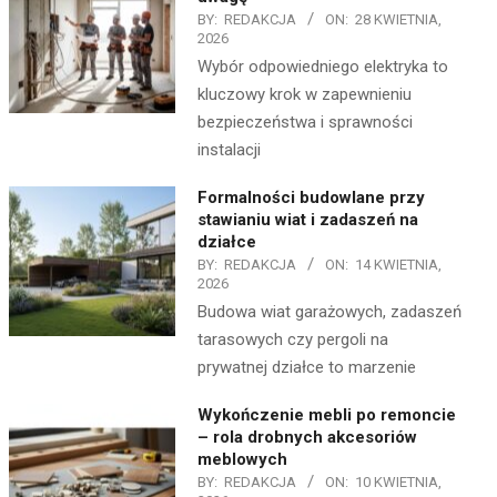
BY:
REDAKCJA
ON:
28 KWIETNIA,
2026
Wybór odpowiedniego elektryka to
kluczowy krok w zapewnieniu
bezpieczeństwa i sprawności
instalacji
Formalności budowlane przy
stawianiu wiat i zadaszeń na
działce
BY:
REDAKCJA
ON:
14 KWIETNIA,
2026
Budowa wiat garażowych, zadaszeń
tarasowych czy pergoli na
prywatnej działce to marzenie
Wykończenie mebli po remoncie
– rola drobnych akcesoriów
meblowych
BY:
REDAKCJA
ON:
10 KWIETNIA,