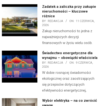
Zadatek a zaliczka przy zakupie
nieruchomości – kluczowe
różnice
BY:
REDAKCJA
ON:
11 CZERWCA,
2026
Zakup nieruchomości to jedna z
najważniejszych decyzji
finansowych w życiu wielu osób.
Świadectwo energetyczne dla
wynajmu – obowiązki właściciela
BY:
REDAKCJA
ON:
9 CZERWCA,
2026
W dobie rosnącej świadomości
ekologicznej oraz zaostrzających
się przepisów dotyczących
efektywności energetycznej,
Wybór elektryka – na co zwrócić
uwagę