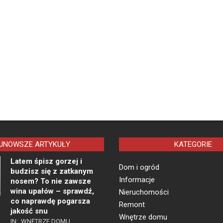
JNOWSZE ARTYKUŁY
KATEGORIE
Latem śpisz gorzej i
Dom i ogród
budzisz się z zatkanym
Informacje
nosem? To nie zawsze
wina upałów – sprawdź,
Nieruchomości
co naprawdę pogarsza
Remont
jakość snu
Wnętrze domu
IN:
WNĘTRZE DOMU