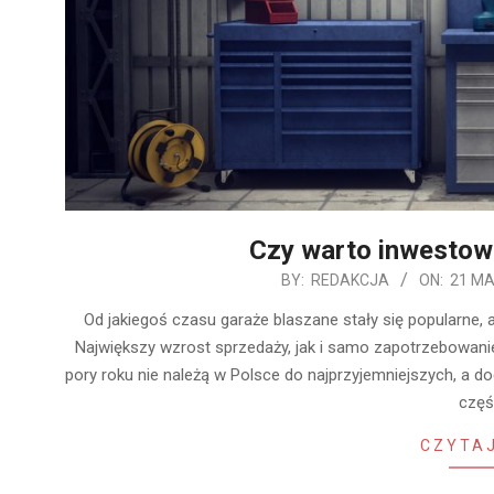
Czy warto inwestow
2020-
BY:
REDAKCJA
ON:
21 MA
03-
Od jakiegoś czasu garaże blaszane stały się popularne,
21
Największy wzrost sprzedaży, jak i samo zapotrzebowani
pory roku nie należą w Polsce do najprzyjemniejszych, a 
częś
CZYTAJ