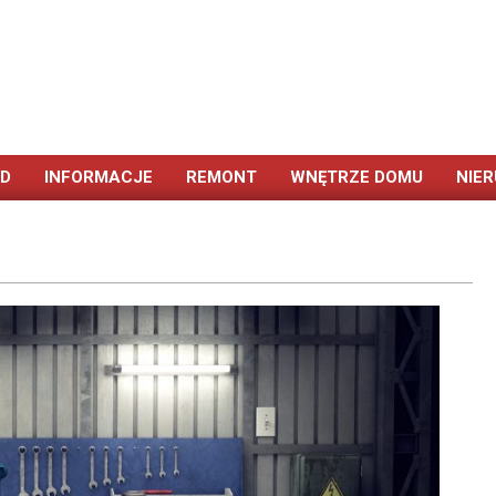
ÓD
INFORMACJE
REMONT
WNĘTRZE DOMU
NIE
Primary
Navigation
Menu