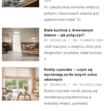
2026
Po zakończeniu remontu wnętrza,
jednym z kluczowych etapów jest
wykończenie mebli. To
Biała kuchnia z drewnianym
blatem – jak połączyć?
BY:
REDAKCJA
ON:
13 MARCA, 2026
Jeśli marzysz o wnętrzu, które jest
eleganckie i przytulne, biała kuchnia
z
Rolety rzymskie – czym się
wyróżniają na tle innych osłon
okiennych
BY:
REDAKCJA
ON:
9 LUTEGO, 2026
Rolety rzymskie od lat cieszą się
niesłabnącą popularnością w
aranżacji wnętrz, ponieważ