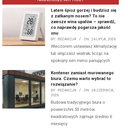
Latem śpisz gorzej i budzisz się
z zatkanym nosem? To nie
zawsze wina upałów – sprawdź,
co naprawdę pogarsza jakość
snu
BY:
REDAKCJA
ON:
24 LIPCA, 2026
Wieczorem ustawiasz klimatyzację
lub włączasz wiatrak, licząc na
spokojny sen mimo panujących
Kontener zamiast murowanego
biura. Czemu warto wybrać to
rozwiązanie?
BY:
REDAKCJA
ON:
28 CZERWCA,
2026
Budowa tradycyjnego biura o
powierzchni 50 metrów
kwadratowych zajmuje średnio 6
miesięcy