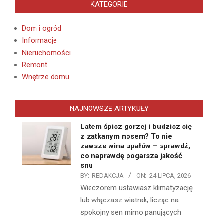
KATEGORIE
Dom i ogród
Informacje
Nieruchomości
Remont
Wnętrze domu
NAJNOWSZE ARTYKUŁY
Latem śpisz gorzej i budzisz się
z zatkanym nosem? To nie
zawsze wina upałów – sprawdź,
co naprawdę pogarsza jakość
snu
BY:
REDAKCJA
ON:
24 LIPCA, 2026
Wieczorem ustawiasz klimatyzację
lub włączasz wiatrak, licząc na
spokojny sen mimo panujących