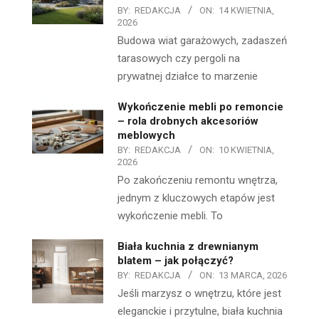
BY:
REDAKCJA
ON:
14 KWIETNIA,
2026
Budowa wiat garażowych, zadaszeń
tarasowych czy pergoli na
prywatnej działce to marzenie
Wykończenie mebli po remoncie
– rola drobnych akcesoriów
meblowych
BY:
REDAKCJA
ON:
10 KWIETNIA,
2026
Po zakończeniu remontu wnętrza,
jednym z kluczowych etapów jest
wykończenie mebli. To
Biała kuchnia z drewnianym
blatem – jak połączyć?
BY:
REDAKCJA
ON:
13 MARCA, 2026
Jeśli marzysz o wnętrzu, które jest
eleganckie i przytulne, biała kuchnia