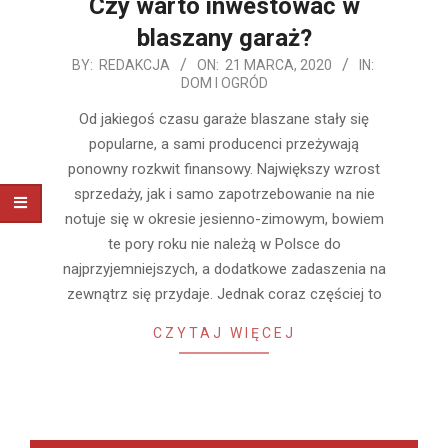
Czy warto inwestować w
blaszany garaż?
2020-
BY:
REDAKCJA
ON:
21 MARCA, 2020
IN:
DOM I OGRÓD
03-
21
Od jakiegoś czasu garaże blaszane stały się
popularne, a sami producenci przeżywają
ponowny rozkwit finansowy. Największy wzrost
sprzedaży, jak i samo zapotrzebowanie na nie
notuje się w okresie jesienno-zimowym, bowiem
te pory roku nie należą w Polsce do
najprzyjemniejszych, a dodatkowe zadaszenia na
zewnątrz się przydaje. Jednak coraz częściej to
CZYTAJ WIĘCEJ