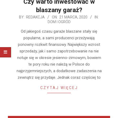
Czy warto inwestować w
blaszany garaż?
2020-
BY:
REDAKCJA
ON:
21 MARCA, 2020
IN:
DOM I OGRÓD
03-
21
Od jakiegoś czasu garaże blaszane stały się
popularne, a sami producenci przeżywają
ponowny rozkwit finansowy. Największy wzrost
sprzedaży, jak i samo zapotrzebowanie na nie
notuje się w okresie jesienno-zimowym, bowiem
te pory roku nie należą w Polsce do
najprzyjemniejszych, a dodatkowe zadaszenia na
zewnątrz się przydaje. Jednak coraz częściej to
CZYTAJ WIĘCEJ