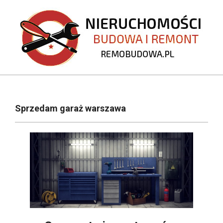
Skip
to
content
REMOBUDOWA.PL
Primary
Navigation
Sprzedam garaż warszawa
Menu