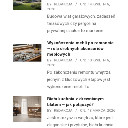
BY:
REDAKCJA
ON:
14 KWIETNIA,
2026
Budowa wiat garażowych, zadaszeń
tarasowych czy pergoli na
prywatnej działce to marzenie
Wykończenie mebli po remoncie
– rola drobnych akcesoriów
meblowych
BY:
REDAKCJA
ON:
10 KWIETNIA,
2026
Po zakończeniu remontu wnętrza,
jednym z kluczowych etapów jest
wykończenie mebli. To
Biała kuchnia z drewnianym
blatem – jak połączyć?
BY:
REDAKCJA
ON:
13 MARCA, 2026
Jeśli marzysz o wnętrzu, które jest
eleganckie i przytulne, biała kuchnia