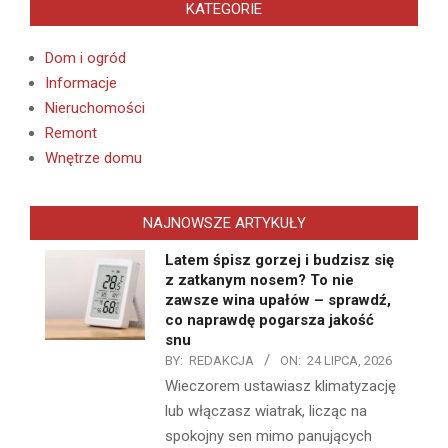
KATEGORIE
Dom i ogród
Informacje
Nieruchomości
Remont
Wnętrze domu
NAJNOWSZE ARTYKUŁY
Latem śpisz gorzej i budzisz się
z zatkanym nosem? To nie
zawsze wina upałów – sprawdź,
co naprawdę pogarsza jakość
snu
BY:
REDAKCJA
ON:
24 LIPCA, 2026
Wieczorem ustawiasz klimatyzację
lub włączasz wiatrak, licząc na
spokojny sen mimo panujących