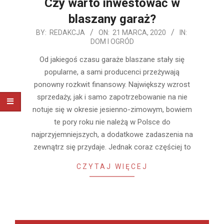
Czy warto inwestować w
blaszany garaż?
2020-
BY:
REDAKCJA
ON:
21 MARCA, 2020
IN:
DOM I OGRÓD
03-
21
Od jakiegoś czasu garaże blaszane stały się
popularne, a sami producenci przeżywają
ponowny rozkwit finansowy. Największy wzrost
sprzedaży, jak i samo zapotrzebowanie na nie
notuje się w okresie jesienno-zimowym, bowiem
te pory roku nie należą w Polsce do
najprzyjemniejszych, a dodatkowe zadaszenia na
zewnątrz się przydaje. Jednak coraz częściej to
CZYTAJ WIĘCEJ