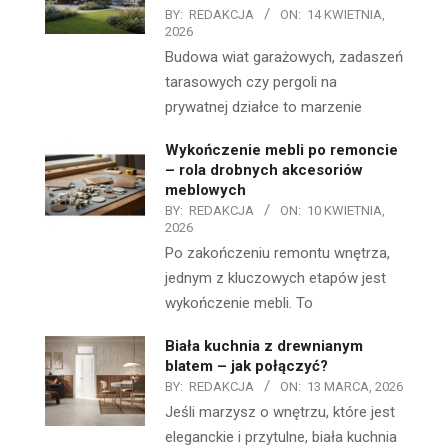
BY:
REDAKCJA
ON:
14 KWIETNIA,
2026
Budowa wiat garażowych, zadaszeń
tarasowych czy pergoli na
prywatnej działce to marzenie
Wykończenie mebli po remoncie
– rola drobnych akcesoriów
meblowych
BY:
REDAKCJA
ON:
10 KWIETNIA,
2026
Po zakończeniu remontu wnętrza,
jednym z kluczowych etapów jest
wykończenie mebli. To
Biała kuchnia z drewnianym
blatem – jak połączyć?
BY:
REDAKCJA
ON:
13 MARCA, 2026
Jeśli marzysz o wnętrzu, które jest
eleganckie i przytulne, biała kuchnia