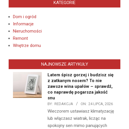
KATEGORIE
Dom i ogród
Informacje
Nieruchomości
Remont
Wnętrze domu
NAJNOWSZE ARTYKUŁY
Latem śpisz gorzej i budzisz się
z zatkanym nosem? To nie
zawsze wina upałów – sprawdź,
co naprawdę pogarsza jakość
snu
BY:
REDAKCJA
ON:
24 LIPCA, 2026
Wieczorem ustawiasz klimatyzację
lub włączasz wiatrak, licząc na
spokojny sen mimo panujących