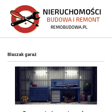
Skip
to
content
REMOBUDOWA.PL
Primary
Navigation
Blaszak garaż
Menu