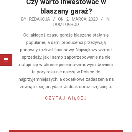
Czy warto inwestować w
blaszany garaż?
2020-
BY:
REDAKCJA
ON:
21 MARCA, 2020
IN:
DOM I OGRÓD
03-
21
Od jakiegoś czasu garaże blaszane stały się
popularne, a sami producenci przeżywają
ponowny rozkwit finansowy. Największy wzrost
sprzedaży, jak i samo zapotrzebowanie na nie
notuje się w okresie jesienno-zimowym, bowiem
te pory roku nie należą w Polsce do
najprzyjemniejszych, a dodatkowe zadaszenia na
zewnątrz się przydaje. Jednak coraz częściej to
CZYTAJ WIĘCEJ