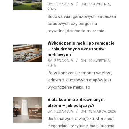
BY:
REDAKCJA
ON:
14 KWIETNIA,
2026
Budowa wiat garażowych, zadaszeń
tarasowych czy pergoli na
prywatnej działce to marzenie
Wykończenie mebli po remoncie
– rola drobnych akcesoriów
meblowych
BY:
REDAKCJA
ON:
10 KWIETNIA,
2026
Po zakończeniu remontu wnętrza,
jednym z kluczowych etapów jest
wykończenie mebli. To
Biała kuchnia z drewnianym
blatem – jak połączyć?
BY:
REDAKCJA
ON:
13 MARCA, 2026
Jeśli marzysz o wnętrzu, które jest
eleganckie i przytulne, biała kuchnia