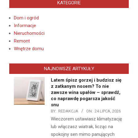
KATEGORIE
Dom i ogród
Informacje
Nieruchomości
Remont
Wnętrze domu
NAJNOWSZE ARTYKUŁY
Latem śpisz gorzej i budzisz się
z zatkanym nosem? To nie
zawsze wina upałów – sprawdź,
co naprawdę pogarsza jakość
snu
BY:
REDAKCJA
ON:
24 LIPCA, 2026
Wieczorem ustawiasz klimatyzację
lub włączasz wiatrak, licząc na
spokojny sen mimo panujących