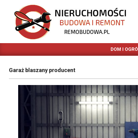
Skip
to
content
REMOBUDOWA.PL
DOM I OGR
Garaż blaszany producent