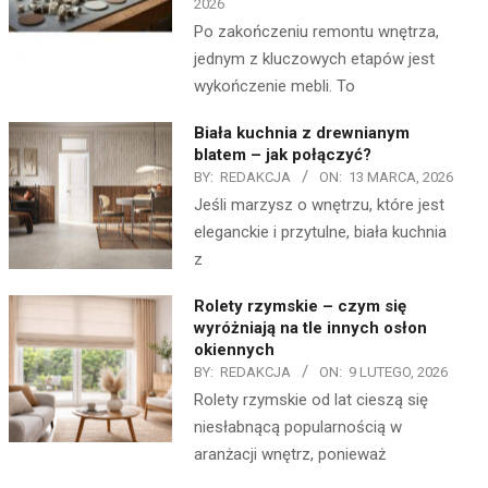
2026
Po zakończeniu remontu wnętrza,
jednym z kluczowych etapów jest
wykończenie mebli. To
Biała kuchnia z drewnianym
blatem – jak połączyć?
BY:
REDAKCJA
ON:
13 MARCA, 2026
Jeśli marzysz o wnętrzu, które jest
eleganckie i przytulne, biała kuchnia
z
Rolety rzymskie – czym się
wyróżniają na tle innych osłon
okiennych
BY:
REDAKCJA
ON:
9 LUTEGO, 2026
Rolety rzymskie od lat cieszą się
niesłabnącą popularnością w
aranżacji wnętrz, ponieważ