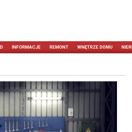
ÓD
INFORMACJE
REMONT
WNĘTRZE DOMU
NIE
Primary
Navigation
Menu