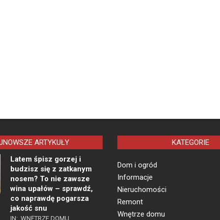
JNOWSZE ARTYKUŁY
KATEGORIE
Latem śpisz gorzej i
Dom i ogród
budzisz się z zatkanym
Informacje
nosem? To nie zawsze
wina upałów – sprawdź,
Nieruchomości
co naprawdę pogarsza
Remont
jakość snu
Wnętrze domu
IN:
WNĘTRZE DOMU