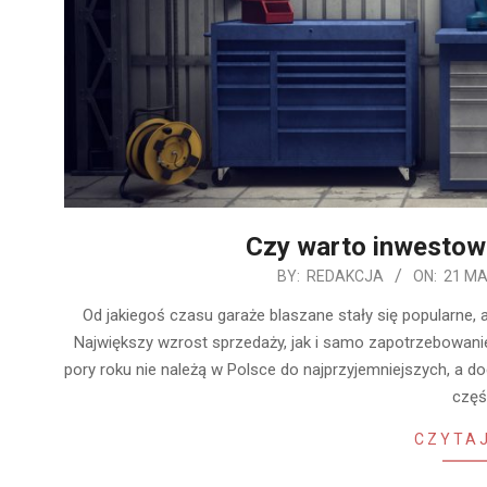
Czy warto inwestow
2020-
BY:
REDAKCJA
ON:
21 MA
03-
Od jakiegoś czasu garaże blaszane stały się popularne,
21
Największy wzrost sprzedaży, jak i samo zapotrzebowani
pory roku nie należą w Polsce do najprzyjemniejszych, a 
częś
CZYTAJ