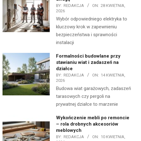
BY:
REDAKCJA
ON:
28 KWIETNIA,
2026
Wybór odpowiedniego elektryka to
kluczowy krok w zapewnieniu
bezpieczeństwa i sprawności
instalacji
Formalności budowlane przy
stawianiu wiat i zadaszeń na
działce
BY:
REDAKCJA
ON:
14 KWIETNIA,
2026
Budowa wiat garażowych, zadaszeń
tarasowych czy pergoli na
prywatnej działce to marzenie
Wykończenie mebli po remoncie
– rola drobnych akcesoriów
meblowych
BY:
REDAKCJA
ON:
10 KWIETNIA,