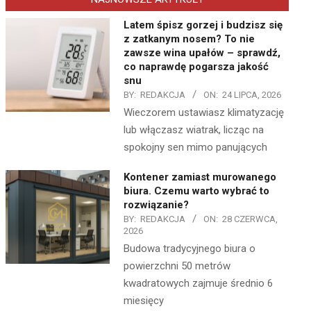
Latem śpisz gorzej i budzisz się
z zatkanym nosem? To nie
zawsze wina upałów – sprawdź,
co naprawdę pogarsza jakość
snu
BY:
REDAKCJA
ON:
24 LIPCA, 2026
Wieczorem ustawiasz klimatyzację
lub włączasz wiatrak, licząc na
spokojny sen mimo panujących
Kontener zamiast murowanego
biura. Czemu warto wybrać to
rozwiązanie?
BY:
REDAKCJA
ON:
28 CZERWCA,
2026
Budowa tradycyjnego biura o
powierzchni 50 metrów
kwadratowych zajmuje średnio 6
miesięcy