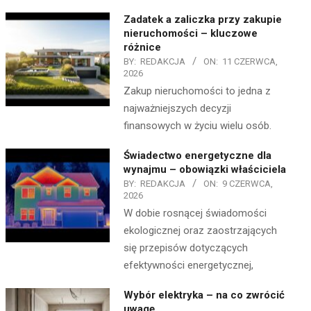
Zadatek a zaliczka przy zakupie
nieruchomości – kluczowe
różnice
BY:
REDAKCJA
ON:
11 CZERWCA,
2026
Zakup nieruchomości to jedna z
najważniejszych decyzji
finansowych w życiu wielu osób.
Świadectwo energetyczne dla
wynajmu – obowiązki właściciela
BY:
REDAKCJA
ON:
9 CZERWCA,
2026
W dobie rosnącej świadomości
ekologicznej oraz zaostrzających
się przepisów dotyczących
efektywności energetycznej,
Wybór elektryka – na co zwrócić
uwagę