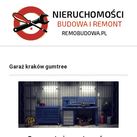
Skip
to
content
REMOBUDOWA.PL
Primary
Navigation
Garaż kraków gumtree
Menu