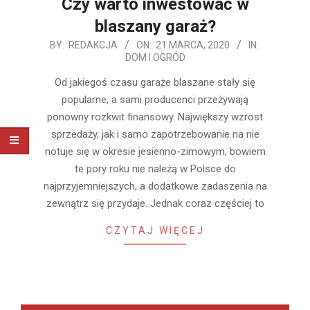
Czy warto inwestować w
blaszany garaż?
2020-
BY:
REDAKCJA
ON:
21 MARCA, 2020
IN:
DOM I OGRÓD
03-
21
Od jakiegoś czasu garaże blaszane stały się
popularne, a sami producenci przeżywają
ponowny rozkwit finansowy. Największy wzrost
sprzedaży, jak i samo zapotrzebowanie na nie
notuje się w okresie jesienno-zimowym, bowiem
te pory roku nie należą w Polsce do
najprzyjemniejszych, a dodatkowe zadaszenia na
zewnątrz się przydaje. Jednak coraz częściej to
CZYTAJ WIĘCEJ