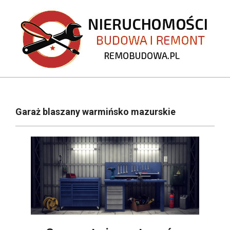
Skip
to
content
REMOBUDOWA.PL
Primary
Navigation
Garaż blaszany warmińsko mazurskie
Menu