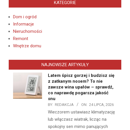
KATEGORIE
Dom i ogród
Informacje
Nieruchomości
Remont
Wnętrze domu
NAJNOWSZE ARTYKUŁY
Latem śpisz gorzej i budzisz się
z zatkanym nosem? To nie
zawsze wina upałów – sprawdź,
co naprawdę pogarsza jakość
snu
BY:
REDAKCJA
ON:
24 LIPCA, 2026
Wieczorem ustawiasz klimatyzację
lub włączasz wiatrak, licząc na
spokojny sen mimo panujących