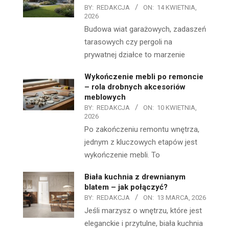
BY:
REDAKCJA
ON:
14 KWIETNIA,
2026
Budowa wiat garażowych, zadaszeń
tarasowych czy pergoli na
prywatnej działce to marzenie
Wykończenie mebli po remoncie
– rola drobnych akcesoriów
meblowych
BY:
REDAKCJA
ON:
10 KWIETNIA,
2026
Po zakończeniu remontu wnętrza,
jednym z kluczowych etapów jest
wykończenie mebli. To
Biała kuchnia z drewnianym
blatem – jak połączyć?
BY:
REDAKCJA
ON:
13 MARCA, 2026
Jeśli marzysz o wnętrzu, które jest
eleganckie i przytulne, biała kuchnia