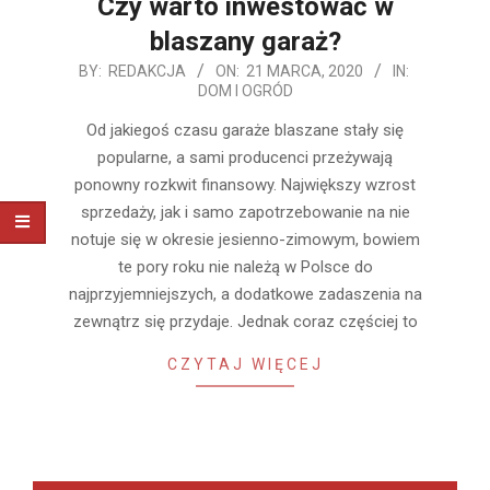
Czy warto inwestować w
blaszany garaż?
2020-
BY:
REDAKCJA
ON:
21 MARCA, 2020
IN:
DOM I OGRÓD
03-
21
Od jakiegoś czasu garaże blaszane stały się
popularne, a sami producenci przeżywają
ponowny rozkwit finansowy. Największy wzrost
sprzedaży, jak i samo zapotrzebowanie na nie
notuje się w okresie jesienno-zimowym, bowiem
te pory roku nie należą w Polsce do
najprzyjemniejszych, a dodatkowe zadaszenia na
zewnątrz się przydaje. Jednak coraz częściej to
CZYTAJ WIĘCEJ