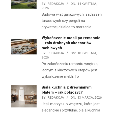
BY:
REDAKCJA
ON:
14 KWIETNIA,
2026
Budowa wiat garażowych, zadaszeń
tarasowych czy pergoli na
prywatnej działce to marzenie
Wykończenie mebli po remoncie
– rola drobnych akcesoriów
meblowych
BY:
REDAKCJA
ON:
10 KWIETNIA,
2026
Po zakończeniu remontu wnętrza,
jednym z kluczowych etapów jest
wykończenie mebli. To
Biała kuchnia z drewnianym
blatem – jak połączyć?
BY:
REDAKCJA
ON:
13 MARCA, 2026
Jeśli marzysz o wnętrzu, które jest
eleganckie i przytulne, biała kuchnia