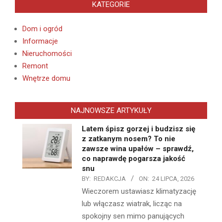
KATEGORIE
Dom i ogród
Informacje
Nieruchomości
Remont
Wnętrze domu
NAJNOWSZE ARTYKUŁY
Latem śpisz gorzej i budzisz się
z zatkanym nosem? To nie
zawsze wina upałów – sprawdź,
co naprawdę pogarsza jakość
snu
BY:
REDAKCJA
ON:
24 LIPCA, 2026
Wieczorem ustawiasz klimatyzację
lub włączasz wiatrak, licząc na
spokojny sen mimo panujących