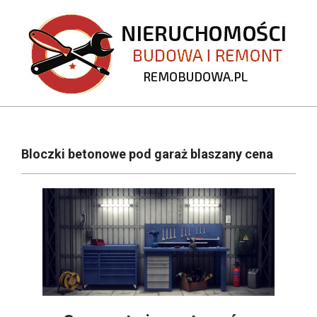
Skip
to
content
REMOBUDOWA.PL
Primary
Navigation
Bloczki betonowe pod garaż blaszany cena
Menu