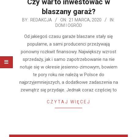
Czy warto inwestować w
blaszany garaż?
2020-
BY:
REDAKCJA
ON:
21 MARCA, 2020
IN:
DOM I OGRÓD
03-
21
Od jakiegoś czasu garaże blaszane stały się
popularne, a sami producenci przeżywają
ponowny rozkwit finansowy. Największy wzrost
sprzedaży, jak i samo zapotrzebowanie na nie
notuje się w okresie jesienno-zimowym, bowiem
te pory roku nie należą w Polsce do
najprzyjemniejszych, a dodatkowe zadaszenia na
zewnątrz się przydaje. Jednak coraz częściej to
CZYTAJ WIĘCEJ