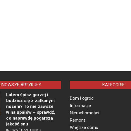
JNOWSZE ARTYKUŁY
KATEGORIE
Latem śpisz gorzej i
Dom i ogród
budzisz się z zatkanym
Informacje
nosem? To nie zawsze
wina upałów – sprawdź,
Nieruchomości
co naprawdę pogarsza
Remont
jakość snu
Wnętrze domu
IN:
WNĘTRZE DOMU