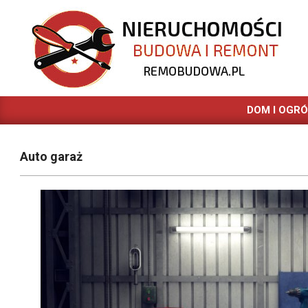
Skip
to
content
REMOBUDOWA.PL
DOM I OGR
Auto garaż