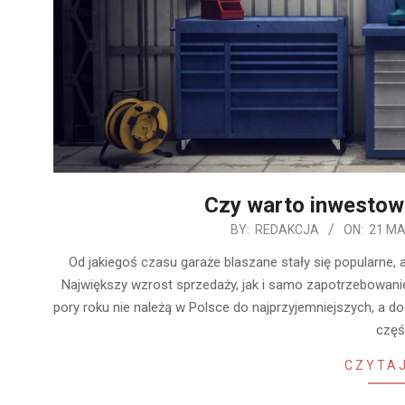
Czy warto inwestow
2020-
BY:
REDAKCJA
ON:
21 MA
03-
Od jakiegoś czasu garaże blaszane stały się popularne,
21
Największy wzrost sprzedaży, jak i samo zapotrzebowani
pory roku nie należą w Polsce do najprzyjemniejszych, a 
częś
CZYTAJ