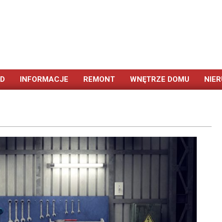
ÓD
INFORMACJE
REMONT
WNĘTRZE DOMU
NIE
Primary
Navigation
Menu