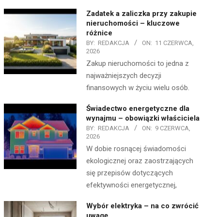
Zadatek a zaliczka przy zakupie
nieruchomości – kluczowe
różnice
BY:
REDAKCJA
ON:
11 CZERWCA,
2026
Zakup nieruchomości to jedna z
najważniejszych decyzji
finansowych w życiu wielu osób.
Świadectwo energetyczne dla
wynajmu – obowiązki właściciela
BY:
REDAKCJA
ON:
9 CZERWCA,
2026
W dobie rosnącej świadomości
ekologicznej oraz zaostrzających
się przepisów dotyczących
efektywności energetycznej,
Wybór elektryka – na co zwrócić
uwagę