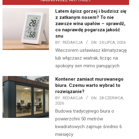
Latem śpisz gorzej i budzisz się
z zatkanym nosem? To nie
zawsze wina upałów – sprawdź,
co naprawdę pogarsza jakość
snu
BY:
REDAKCJA
ON:
24 LIPCA, 2026
Wieczorem ustawiasz klimatyzację
lub włączasz wiatrak, licząc na
spokojny sen mimo panujących
Kontener zamiast murowanego
biura. Czemu warto wybrać to
rozwiązanie?
BY:
REDAKCJA
ON:
28 CZERWCA,
2026
Budowa tradycyjnego biura o
powierzchni 50 metrów
kwadratowych zajmuje średnio 6
miesięcy