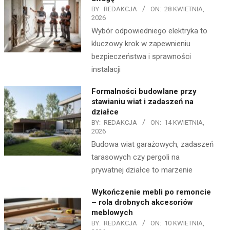
BY:
REDAKCJA
ON:
28 KWIETNIA,
2026
Wybór odpowiedniego elektryka to
kluczowy krok w zapewnieniu
bezpieczeństwa i sprawności
instalacji
Formalności budowlane przy
stawianiu wiat i zadaszeń na
działce
BY:
REDAKCJA
ON:
14 KWIETNIA,
2026
Budowa wiat garażowych, zadaszeń
tarasowych czy pergoli na
prywatnej działce to marzenie
Wykończenie mebli po remoncie
– rola drobnych akcesoriów
meblowych
BY:
REDAKCJA
ON:
10 KWIETNIA,