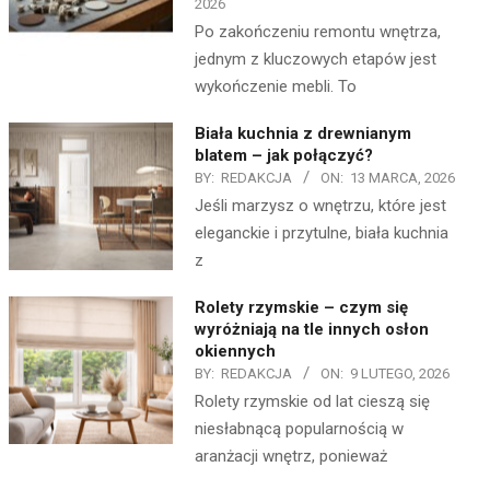
2026
Po zakończeniu remontu wnętrza,
jednym z kluczowych etapów jest
wykończenie mebli. To
Biała kuchnia z drewnianym
blatem – jak połączyć?
BY:
REDAKCJA
ON:
13 MARCA, 2026
Jeśli marzysz o wnętrzu, które jest
eleganckie i przytulne, biała kuchnia
z
Rolety rzymskie – czym się
wyróżniają na tle innych osłon
okiennych
BY:
REDAKCJA
ON:
9 LUTEGO, 2026
Rolety rzymskie od lat cieszą się
niesłabnącą popularnością w
aranżacji wnętrz, ponieważ