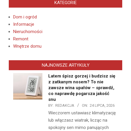
KATEGORIE
Dom i ogród
Informacje
Nieruchomości
Remont
Wnętrze domu
NAJNOWSZE ARTYKUŁY
Latem śpisz gorzej i budzisz się
z zatkanym nosem? To nie
zawsze wina upałów – sprawdź,
co naprawdę pogarsza jakość
snu
BY:
REDAKCJA
ON:
24 LIPCA, 2026
Wieczorem ustawiasz klimatyzację
lub włączasz wiatrak, licząc na
spokojny sen mimo panujących