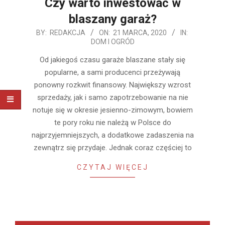
Czy warto inwestować w
blaszany garaż?
2020-
BY:
REDAKCJA
ON:
21 MARCA, 2020
IN:
DOM I OGRÓD
03-
21
Od jakiegoś czasu garaże blaszane stały się
popularne, a sami producenci przeżywają
ponowny rozkwit finansowy. Największy wzrost
sprzedaży, jak i samo zapotrzebowanie na nie
notuje się w okresie jesienno-zimowym, bowiem
te pory roku nie należą w Polsce do
najprzyjemniejszych, a dodatkowe zadaszenia na
zewnątrz się przydaje. Jednak coraz częściej to
CZYTAJ WIĘCEJ