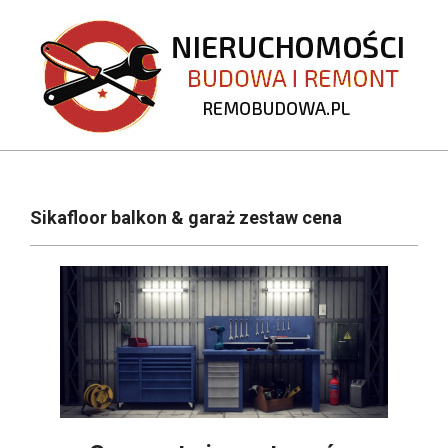
Skip
to
content
REMOBUDOWA.PL
Primary
Navigation
Sikafloor balkon & garaż zestaw cena
Menu