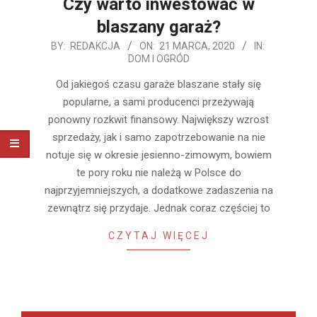
Czy warto inwestować w
blaszany garaż?
2020-
BY:
REDAKCJA
ON:
21 MARCA, 2020
IN:
DOM I OGRÓD
03-
21
Od jakiegoś czasu garaże blaszane stały się
popularne, a sami producenci przeżywają
ponowny rozkwit finansowy. Największy wzrost
sprzedaży, jak i samo zapotrzebowanie na nie
notuje się w okresie jesienno-zimowym, bowiem
te pory roku nie należą w Polsce do
najprzyjemniejszych, a dodatkowe zadaszenia na
zewnątrz się przydaje. Jednak coraz częściej to
CZYTAJ WIĘCEJ