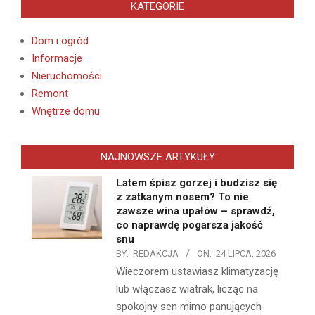
KATEGORIE
Dom i ogród
Informacje
Nieruchomości
Remont
Wnętrze domu
NAJNOWSZE ARTYKUŁY
Latem śpisz gorzej i budzisz się
z zatkanym nosem? To nie
zawsze wina upałów – sprawdź,
co naprawdę pogarsza jakość
snu
BY:
REDAKCJA
ON:
24 LIPCA, 2026
Wieczorem ustawiasz klimatyzację
lub włączasz wiatrak, licząc na
spokojny sen mimo panujących