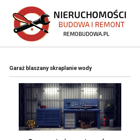
Skip
to
content
REMOBUDOWA.PL
Primary
Navigation
Garaż blaszany skraplanie wody
Menu