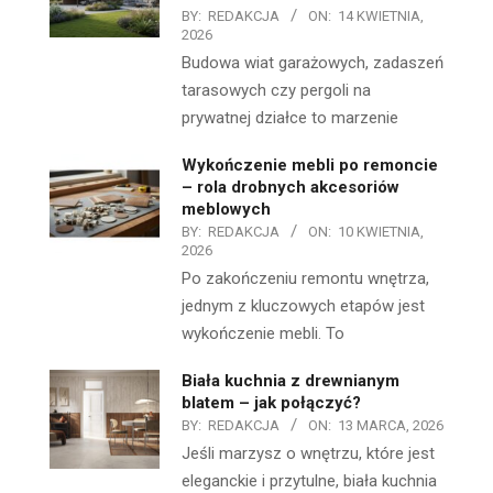
BY:
REDAKCJA
ON:
14 KWIETNIA,
2026
Budowa wiat garażowych, zadaszeń
tarasowych czy pergoli na
prywatnej działce to marzenie
Wykończenie mebli po remoncie
– rola drobnych akcesoriów
meblowych
BY:
REDAKCJA
ON:
10 KWIETNIA,
2026
Po zakończeniu remontu wnętrza,
jednym z kluczowych etapów jest
wykończenie mebli. To
Biała kuchnia z drewnianym
blatem – jak połączyć?
BY:
REDAKCJA
ON:
13 MARCA, 2026
Jeśli marzysz o wnętrzu, które jest
eleganckie i przytulne, biała kuchnia