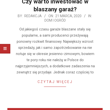
Czy warto inwestować w
blaszany garaż?
2020-
BY:
REDAKCJA
ON:
21 MARCA, 2020
IN:
DOM I OGRÓD
03-
21
Od jakiegoś czasu garaże blaszane stały się
popularne, a sami producenci przeżywają
ponowny rozkwit finansowy. Największy wzrost
sprzedaży, jak i samo zapotrzebowanie na nie
notuje się w okresie jesienno-zimowym, bowiem
te pory roku nie należą w Polsce do
najprzyjemniejszych, a dodatkowe zadaszenia na
zewnątrz się przydaje. Jednak coraz częściej to
CZYTAJ WIĘCEJ