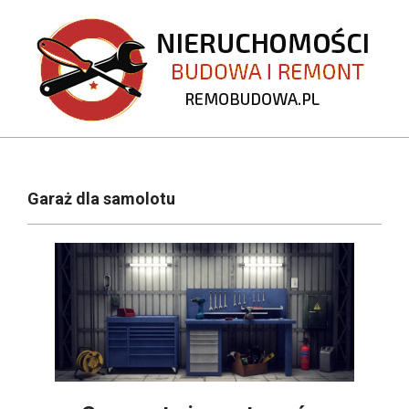
Skip
to
content
REMOBUDOWA.PL
Primary
Navigation
Garaż dla samolotu
Menu