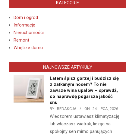
KATEGORIE
Dom i ogród
Informacje
Nieruchomości
Remont
Wnętrze domu
NAJNOWSZE ARTYKUŁY
Latem śpisz gorzej i budzisz się
z zatkanym nosem? To nie
zawsze wina upałów – sprawdź,
co naprawdę pogarsza jakość
snu
BY:
REDAKCJA
ON:
24 LIPCA, 2026
Wieczorem ustawiasz klimatyzację
lub włączasz wiatrak, licząc na
spokojny sen mimo panujących