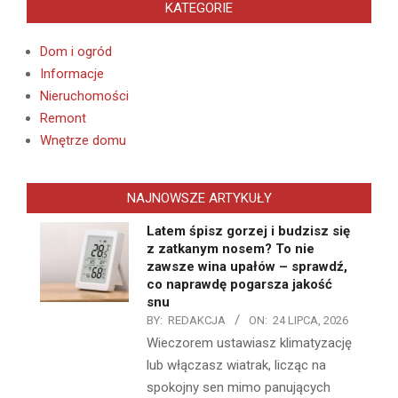
KATEGORIE
Dom i ogród
Informacje
Nieruchomości
Remont
Wnętrze domu
NAJNOWSZE ARTYKUŁY
Latem śpisz gorzej i budzisz się
z zatkanym nosem? To nie
zawsze wina upałów – sprawdź,
co naprawdę pogarsza jakość
snu
BY:
REDAKCJA
ON:
24 LIPCA, 2026
Wieczorem ustawiasz klimatyzację
lub włączasz wiatrak, licząc na
spokojny sen mimo panujących