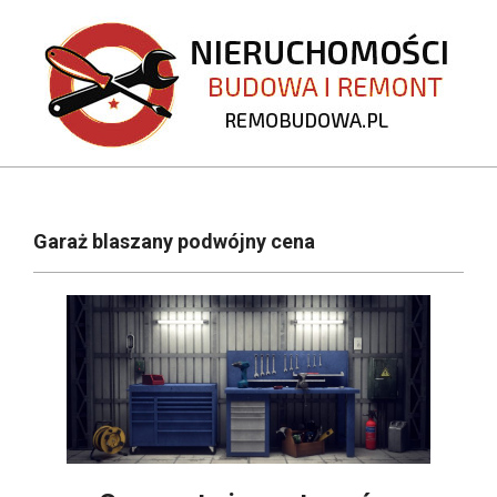
Skip
to
content
REMOBUDOWA.PL
Primary
Navigation
Garaż blaszany podwójny cena
Menu