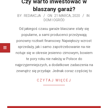
Czy warto inwestować w
blaszany garaż?
2020-
BY:
REDAKCJA
ON:
21 MARCA, 2020
IN:
DOM I OGRÓD
03-
21
Od jakiegoś czasu garaże blaszane stały się
popularne, a sami producenci przeżywają
ponowny rozkwit finansowy. Największy wzrost
sprzedaży, jak i samo zapotrzebowanie na nie
notuje się w okresie jesienno-zimowym, bowiem
te pory roku nie należą w Polsce do
najprzyjemniejszych, a dodatkowe zadaszenia na
zewnątrz się przydaje. Jednak coraz częściej to
CZYTAJ WIĘCEJ