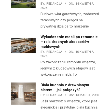
BY:
REDAKCJA
ON:
14 KWIETNIA,
2026
Budowa wiat garażowych, zadaszeń
tarasowych czy pergoli na
prywatnej działce to marzenie
Wykończenie mebli po remoncie
– rola drobnych akcesoriów
meblowych
BY:
REDAKCJA
ON:
10 KWIETNIA,
2026
Po zakończeniu remontu wnętrza,
jednym z kluczowych etapów jest
wykończenie mebli. To
Biała kuchnia z drewnianym
blatem – jak połączyć?
BY:
REDAKCJA
ON:
13 MARCA, 2026
Jeśli marzysz o wnętrzu, które jest
eleganckie i przytulne, biała kuchnia