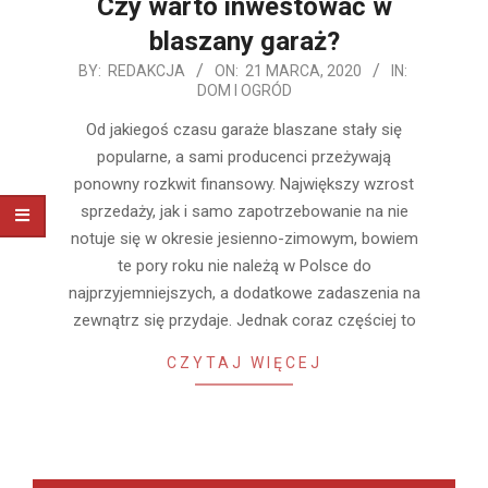
Czy warto inwestować w
blaszany garaż?
2020-
BY:
REDAKCJA
ON:
21 MARCA, 2020
IN:
DOM I OGRÓD
03-
21
Od jakiegoś czasu garaże blaszane stały się
popularne, a sami producenci przeżywają
ponowny rozkwit finansowy. Największy wzrost
sprzedaży, jak i samo zapotrzebowanie na nie
notuje się w okresie jesienno-zimowym, bowiem
te pory roku nie należą w Polsce do
najprzyjemniejszych, a dodatkowe zadaszenia na
zewnątrz się przydaje. Jednak coraz częściej to
CZYTAJ WIĘCEJ