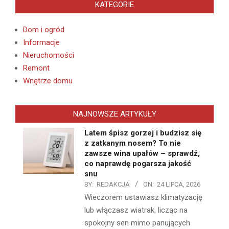
KATEGORIE
Dom i ogród
Informacje
Nieruchomości
Remont
Wnętrze domu
NAJNOWSZE ARTYKUŁY
Latem śpisz gorzej i budzisz się
z zatkanym nosem? To nie
zawsze wina upałów – sprawdź,
co naprawdę pogarsza jakość
snu
BY:
REDAKCJA
ON:
24 LIPCA, 2026
Wieczorem ustawiasz klimatyzację
lub włączasz wiatrak, licząc na
spokojny sen mimo panujących