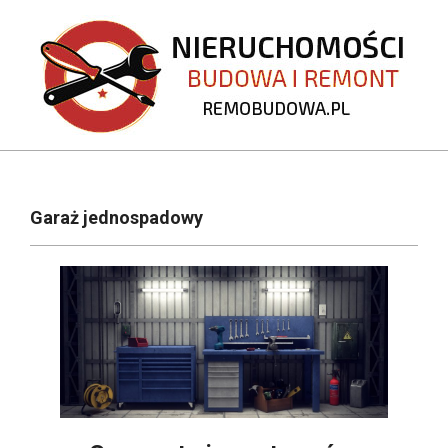
Skip
to
content
REMOBUDOWA.PL
Primary
Navigation
Garaż jednospadowy
Menu