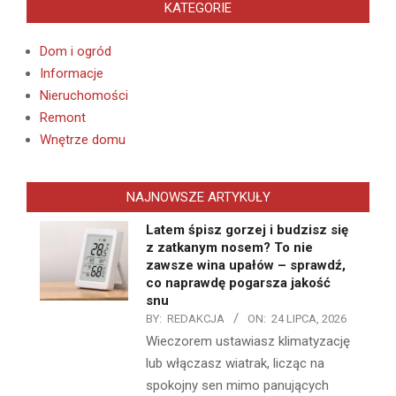
KATEGORIE
Dom i ogród
Informacje
Nieruchomości
Remont
Wnętrze domu
NAJNOWSZE ARTYKUŁY
Latem śpisz gorzej i budzisz się
z zatkanym nosem? To nie
zawsze wina upałów – sprawdź,
co naprawdę pogarsza jakość
snu
BY:
REDAKCJA
ON:
24 LIPCA, 2026
Wieczorem ustawiasz klimatyzację
lub włączasz wiatrak, licząc na
spokojny sen mimo panujących