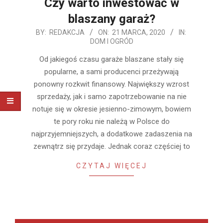
Czy warto inwestować w
blaszany garaż?
2020-
BY:
REDAKCJA
ON:
21 MARCA, 2020
IN:
DOM I OGRÓD
03-
21
Od jakiegoś czasu garaże blaszane stały się
popularne, a sami producenci przeżywają
ponowny rozkwit finansowy. Największy wzrost
sprzedaży, jak i samo zapotrzebowanie na nie
notuje się w okresie jesienno-zimowym, bowiem
te pory roku nie należą w Polsce do
najprzyjemniejszych, a dodatkowe zadaszenia na
zewnątrz się przydaje. Jednak coraz częściej to
CZYTAJ WIĘCEJ