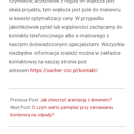
czynników, aczkolwiek z reguły im większa jest
skala projektu, tym większe jest pole do manewru
w kwestii optymalizacji ceny. W przypadku
jakichkolwiek pytań lub wątpliwości zachęcamy do
kontaktu telefonicznego albo e-mailowego z
naszymi doświadczonymi specjalistami. Wszystkie
niezbędne informacje znaleźć można w zakładce
kontaktowej na naszej stronie pod
adresem
https://sacher-cnc.pl/kontakt/
.
2022-
04-
Previous Post:
Jak stworzyć aranżację z drewnem?
27
Next Post:
O czym warto pamiętać przy zamawianiu
kontenera na odpady?