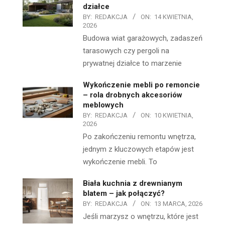
działce
BY:
REDAKCJA
ON:
14 KWIETNIA,
2026
Budowa wiat garażowych, zadaszeń
tarasowych czy pergoli na
prywatnej działce to marzenie
Wykończenie mebli po remoncie
– rola drobnych akcesoriów
meblowych
BY:
REDAKCJA
ON:
10 KWIETNIA,
2026
Po zakończeniu remontu wnętrza,
jednym z kluczowych etapów jest
wykończenie mebli. To
Biała kuchnia z drewnianym
blatem – jak połączyć?
BY:
REDAKCJA
ON:
13 MARCA, 2026
Jeśli marzysz o wnętrzu, które jest