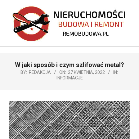
Skip
to
content
REMOBUDOWA.PL
Primary
W jaki sposób i czym szlifować metal?
Navigation
Menu
BY:
REDAKCJA
ON:
27 KWIETNIA, 2022
IN:
INFORMACJE