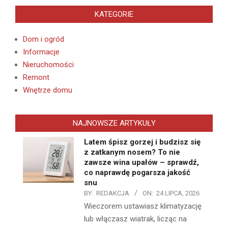
KATEGORIE
Dom i ogród
Informacje
Nieruchomości
Remont
Wnętrze domu
NAJNOWSZE ARTYKUŁY
Latem śpisz gorzej i budzisz się
z zatkanym nosem? To nie
zawsze wina upałów – sprawdź,
co naprawdę pogarsza jakość
snu
BY:
REDAKCJA
ON:
24 LIPCA, 2026
Wieczorem ustawiasz klimatyzację
lub włączasz wiatrak, licząc na