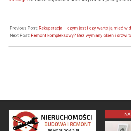
2020-
09-
Previous Post:
Rekuperacja – czym jest i czy warto ją mieć w
12
Next Post:
Remont kompleksowy? Bez wymiany okien i drzwi to
NA