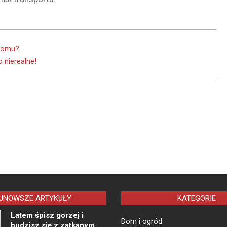
 domu?
 nierealne!
JNOWSZE ARTYKUŁY
KATEGORIE
Latem śpisz gorzej i
Dom i ogród
budzisz się z zatkanym