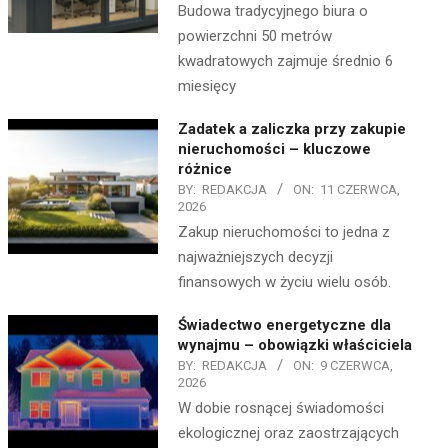
Budowa tradycyjnego biura o
powierzchni 50 metrów
kwadratowych zajmuje średnio 6
miesięcy
Zadatek a zaliczka przy zakupie
nieruchomości – kluczowe
różnice
BY:
REDAKCJA
ON:
11 CZERWCA,
2026
Zakup nieruchomości to jedna z
najważniejszych decyzji
finansowych w życiu wielu osób.
Świadectwo energetyczne dla
wynajmu – obowiązki właściciela
BY:
REDAKCJA
ON:
9 CZERWCA,
2026
W dobie rosnącej świadomości
ekologicznej oraz zaostrzających