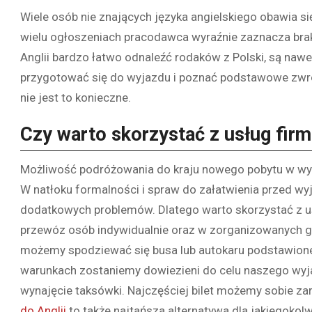
Wiele osób nie znających języka angielskiego obawia si
wielu ogłoszeniach pracodawca wyraźnie zaznacza bra
Anglii bardzo łatwo odnaleźć rodaków z Polski, są naw
przygotować się do wyjazdu i poznać podstawowe zwro
nie jest to konieczne.
Czy warto skorzystać z usług fi
Możliwość podróżowania do kraju nowego pobytu w wyg
W natłoku formalności i spraw do załatwienia przed wy
dodatkowych problemów. Dlatego warto skorzystać z 
przewóz osób indywidualnie oraz w zorganizowanych gru
możemy spodziewać się busa lub autokaru podstawio
warunkach zostaniemy dowiezieni do celu naszego wyjaz
wynajęcie taksówki. Najczęściej bilet możemy sobie za
do Anglii
to także najtańsza alternatywa dla jakiegokolw