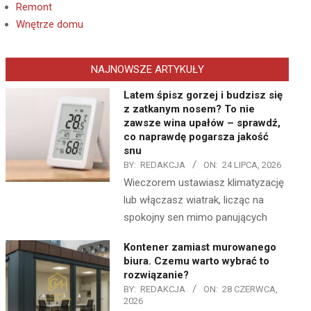
Remont
Wnętrze domu
NAJNOWSZE ARTYKUŁY
Latem śpisz gorzej i budzisz się
z zatkanym nosem? To nie
zawsze wina upałów – sprawdź,
co naprawdę pogarsza jakość
snu
BY:
REDAKCJA
ON:
24 LIPCA, 2026
Wieczorem ustawiasz klimatyzację
lub włączasz wiatrak, licząc na
spokojny sen mimo panujących
Kontener zamiast murowanego
biura. Czemu warto wybrać to
rozwiązanie?
BY:
REDAKCJA
ON:
28 CZERWCA,
2026