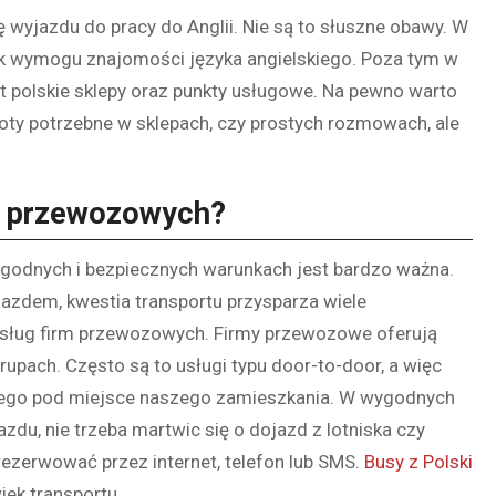
ę wyjazdu do pracy do Anglii. Nie są to słuszne obawy. W
k wymogu znajomości języka angielskiego. Poza tym w
et polskie sklepy oraz punkty usługowe. Na pewno warto
ty potrzebne w sklepach, czy prostych rozmowach, ale
rm przewozowych?
odnych i bezpiecznych warunkach jest bardzo ważna.
jazdem, kwestia transportu przysparza wiele
usług firm przewozowych. Firmy przewozowe oferują
pach. Często są to usługi typu door-to-door, a więc
nego pod miejsce naszego zamieszkania. W wygodnych
du, nie trzeba martwic się o dojazd z lotniska czy
rezerwować przez internet, telefon lub SMS.
Busy z Polski
iek transportu.