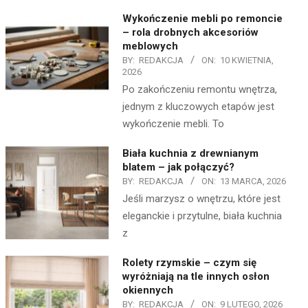
Wykończenie mebli po remoncie
– rola drobnych akcesoriów
meblowych
BY:
REDAKCJA
ON:
10 KWIETNIA,
2026
Po zakończeniu remontu wnętrza,
jednym z kluczowych etapów jest
wykończenie mebli. To
Biała kuchnia z drewnianym
blatem – jak połączyć?
BY:
REDAKCJA
ON:
13 MARCA, 2026
Jeśli marzysz o wnętrzu, które jest
eleganckie i przytulne, biała kuchnia
z
Rolety rzymskie – czym się
wyróżniają na tle innych osłon
okiennych
BY:
REDAKCJA
ON:
9 LUTEGO, 2026