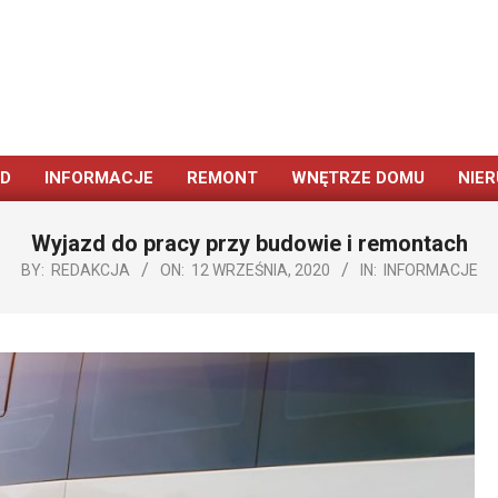
ÓD
INFORMACJE
REMONT
WNĘTRZE DOMU
NIE
Primary
Navigation
Wyjazd do pracy przy budowie i remontach
Menu
BY:
REDAKCJA
ON:
12 WRZEŚNIA, 2020
IN:
INFORMACJE