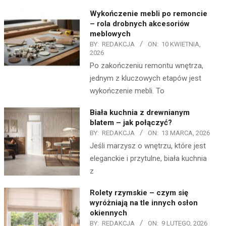
Wykończenie mebli po remoncie
– rola drobnych akcesoriów
meblowych
BY:
REDAKCJA
ON:
10 KWIETNIA,
2026
Po zakończeniu remontu wnętrza,
jednym z kluczowych etapów jest
wykończenie mebli. To
Biała kuchnia z drewnianym
blatem – jak połączyć?
BY:
REDAKCJA
ON:
13 MARCA, 2026
Jeśli marzysz o wnętrzu, które jest
eleganckie i przytulne, biała kuchnia
z
Rolety rzymskie – czym się
wyróżniają na tle innych osłon
okiennych
BY:
REDAKCJA
ON:
9 LUTEGO, 2026