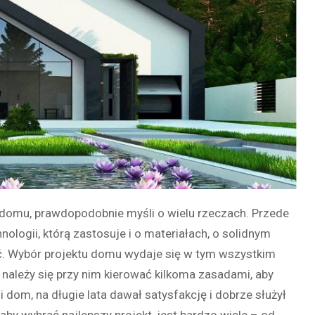
 domu, prawdopodobnie myśli o wielu rzeczach. Przede
ologii, którą zastosuje i o materiałach, o solidnym
ć. Wybór projektu domu wydaje się w tym wszystkim
e należy się przy nim kierować kilkoma zasadami, aby
zyli dom, na długie lata dawał satysfakcję i dobrze służył
by wybrać najlepszy projekt, jest bardzo wiele – od