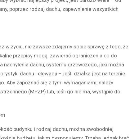
wany, poprzez rodzaj dachu, zapewnienie wszystkich
z w życiu, nie zawsze zdajemy sobie sprawę z tego, że
kalne przepisy mogą zawierać ograniczenia co do
ąta nachylenia dachu, systemu grzewczego, jaki można
ystyki dachu i elewacji – jeśli działka jest na terenie
go. Aby zapoznać się z tymi wymaganiami, należy
rzennego (MPZP) lub, jeśli go nie ma, wystąpić do
łem
sokość budynku i rodzaj dachu, można swobodniej
ością budżetu, jakim dysponujemy. Trzeba jednak brać