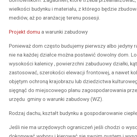
wielkości budynku i materiału, z którego będzie zbudo
mediów, aż po aranżację terenu posesji.
Projekt domu
a warunki zabudowy
Ponieważ dom często budujemy pierwszy albo jedyny ra
nie na każdej działce można postawić dowolny dom. Lo
wysokości kalenicy , powierzchni zabuduowy działki, k
zastosować, szerokości elewacji frontowej, a nawet kolor
objętym ochroną krajobrazu lub dziedzictwa kulturowe
sięgnąć do miejscowego planu zagospodarowania przest
urzędu gminy o warunki zabudowy (WZ).
Rodzaj dachu, kształt budynku a gospodarowanie ciep
Jeśli nie ma urzędowych ograniczeń jeśli chodzi o wy
dokonywać wyboru i kierować się swoim gustem i wysok