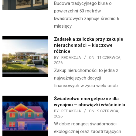
Budowa tradycyjnego biura o
powierzchni 50 metrów
kwadratowych zajmuje średnio 6
miesięcy
Zadatek a zaliczka przy zakupie
nieruchomości – kluczowe
różnice
BY:
REDAKCJA
ON:
11 CZERWCA,
2026
Zakup nieruchomości to jedna z
najważniejszych decyzji
finansowych w życiu wielu osób.
Świadectwo energetyczne dla
wynajmu – obowiązki właściciela
BY:
REDAKCJA
ON:
9 CZERWCA,
2026
W dobie rosnącej świadomości
ekologicznej oraz zaostrzających