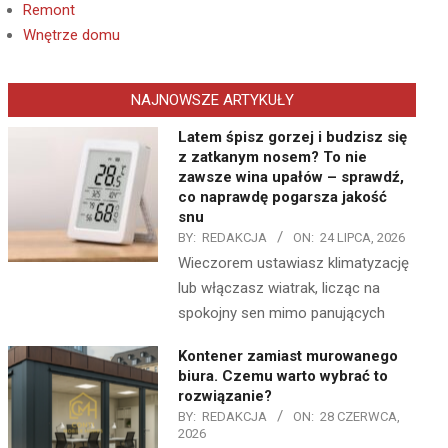
Remont
Wnętrze domu
NAJNOWSZE ARTYKUŁY
Latem śpisz gorzej i budzisz się
z zatkanym nosem? To nie
zawsze wina upałów – sprawdź,
co naprawdę pogarsza jakość
snu
BY:
REDAKCJA
ON:
24 LIPCA, 2026
Wieczorem ustawiasz klimatyzację
lub włączasz wiatrak, licząc na
spokojny sen mimo panujących
Kontener zamiast murowanego
biura. Czemu warto wybrać to
rozwiązanie?
BY:
REDAKCJA
ON:
28 CZERWCA,
2026