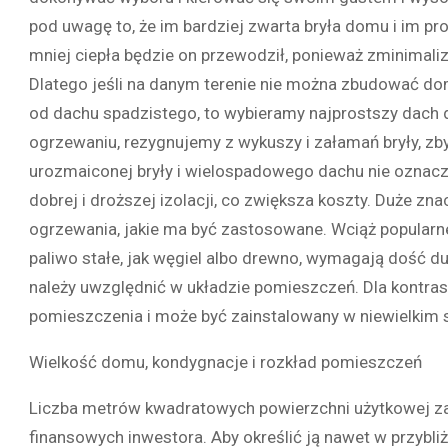
pod uwagę to, że im bardziej zwarta bryła domu i im pr
mniej ciepła będzie on przewodził, ponieważ zminimali
Dlatego jeśli na danym terenie nie można zbudować do
od dachu spadzistego, to wybieramy najprostszy dach
ogrzewaniu, rezygnujemy z wykuszy i załamań bryły, zb
urozmaiconej bryły i wielospadowego dachu nie oznacz
dobrej i droższej izolacji, co zwiększa koszty. Duże z
ogrzewania, jakie ma być zastosowane. Wciąż popularne,
paliwo stałe, jak węgiel albo drewno, wymagają dość d
należy uwzględnić w układzie pomieszczeń. Dla kontr
pomieszczenia i może być zainstalowany w niewielkim s
Wielkość domu, kondygnacje i rozkład pomieszczeń
Liczba metrów kwadratowych powierzchni użytkowej za
finansowych inwestora. Aby określić ją nawet w przybliż