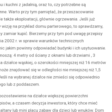
 i kuchni z jadalnią, oraz to, czy potrzebne są
inne. Warto przy tym pamiętać, że przeszacowanie
 także eksploatacji, głównie ogrzewania. Jeśli już
 wizję na przykład domu parterowego, to sprawdzamy,
my zamiar kupić. Bierzemy przy tym pod uwagę przepisy
tnia 2002 r. w sprawie warunków technicznych
ic jakim powinny odpowiadać budynki i ich usytuowanie.
noszą: 4 metry od ściany z oknami lub drzwiami , 3
 działce wąskiej, o szerokości mniejszej niż 16 metrów
 może znajdować się w odległości nie mniejszej niż 1,5
Jeśli na wybranej działce nie zmieści się odpowiednio
ego lub z poddaszem.
zostawienie na działce większej powierzchni
isów, a czasem decyzja inwestora, który chce mieć
ltany lub mini placu zabaw dla dzieci lub wnuków. Dom