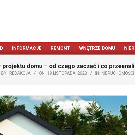
ÓD
INFORMACJE
REMONT
WNĘTRZE DOMU
NIE
Primary
Navigation
 projektu domu – od czego zacząć i co przeanal
Menu
BY:
REDAKCJA
ON:
19 LISTOPADA, 2020
IN:
NIERUCHOMOŚCI