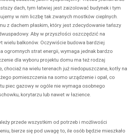
ostszy dach, tym łatwiej jest zaizolować budynek i tym
zujemy w nim liczbę tak zwanych mostków cieplnych.
mu z dachem płaskim, który jest zdecydowanie tańszy
 dwuspadowy. Aby w przyszłości oszczędzić na
yt wielu balkonów. Oczywiście budowa bardziej
a ogromnych strat energii, wymaga jednak bardzo
naczenie dla wyboru projektu domu ma też rodzaj
 chociaż na wielu terenach już niedopuszczane, kotły na
użego pomieszczenia na somo urządzenie i opał, co
astu piec gazowy w ogóle nie wymaga osobnego
chowku, korytarzu lub nawet w łazience.
leży przede wszystkim od potrzeb i możliwości
eniu, bierze się pod uwagę to, ile osób będzie mieszkało