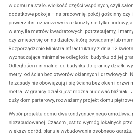
w domu na stałe, wielkość części wspólnych, czyli salonu
dodatkowe pokoje – na pracownię, pokój gościnny czy 
powierzchni oznacza wyższe koszty nie tylko budowy, ale
wiemy, ile metrów kwadratowych potrzebujemy, i mamy
czy zmieści się on na działce, którą posiadamy lub ma
Rozporządzenie Ministra Infrastruktury z dnia 12 kwie
wyznaczające minimalne odległości budynku od jej gran
Odległości minimalne od budynku do granicy działki wy
metry od ścian bez otworów okiennych i drzwiowych. Na
te zasady nie obowiązują i się ściana bez okien i drzwi
metra. W granicy działki jest można budować bliźniaki. 
duży dom parterowy, rozważamy projekt domu piętrow
Wybór projektu domu dwukondygnacyjnego umożliwia po
niezabudowanej. Czasem jest to wymóg lokalnych przep
większy ogród, planuje wybudowanie osobnego garażu, a