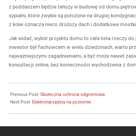
z poddaszem będzie tańszy w budowę od domu piętrow
sypialni, które zwykle są położone na drugiej kondygnac
z kolei oznacza nieco droższy dach i dodatkowe mostki 
Jak widać, wybór projektu domu to cała lista rzeczy do
inwestor był fachowcem w wielu dziedzinach, warto prz
najważniejszymi zagadnieniami, a być może nawet zasię
konsultacji online, bez konieczności wychodzenia z do
2020-
11-
Previous Post:
Skuteczna ochrona odgromowa
19
Next Post:
Elektronarzędzia na poziomie