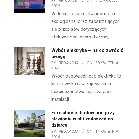
BY:
REDAKCJA
ON:
9 CZERWCA,
2026
W dobie rosnącej świadomości
ekologicznej oraz zaostrzających
się przepisów dotyczących
efektywności energetycznej,
Wybór elektryka – na co zwrócić
uwagę
BY:
REDAKCJA
ON:
28 KWIETNIA,
2026
Wybór odpowiedniego elektryka to
kluczowy krok w zapewnieniu
bezpieczeństwa i sprawności
instalacji
Formalności budowlane przy
stawianiu wiat i zadaszeń na
działce
BY:
REDAKCJA
ON:
14 KWIETNIA,
2026