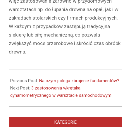
więc zastosowanie zarówno w przydomowych
warsztatach np. do łupania drewna na opał, jak i w
zakładach stolarskich czy firmach produkcyjnych.
W każdym z przypadków zastępują tradycyjną
siekierę lub piłę mechaniczną, co pozwala
zwiększyć moce przerobowe i skrócić czas obróbki
drewna.
2021-
05-
Previous Post:
Na czym polega zbrojenie fundamentów?
25
Next Post:
3 zastosowania wkrętaka
dynamometrycznego w warsztacie samochodowym
KATEGORIE