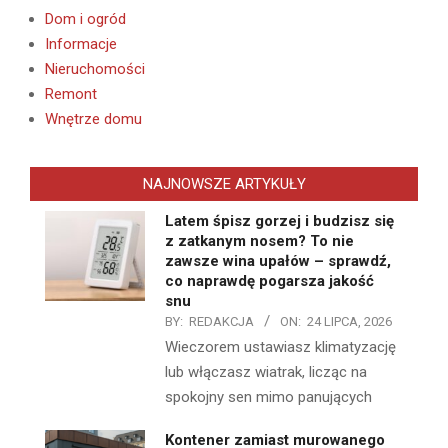
Dom i ogród
Informacje
Nieruchomości
Remont
Wnętrze domu
NAJNOWSZE ARTYKUŁY
Latem śpisz gorzej i budzisz się
z zatkanym nosem? To nie
zawsze wina upałów – sprawdź,
co naprawdę pogarsza jakość
snu
BY:
REDAKCJA
ON:
24 LIPCA, 2026
Wieczorem ustawiasz klimatyzację
lub włączasz wiatrak, licząc na
spokojny sen mimo panujących
Kontener zamiast murowanego