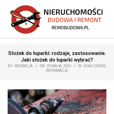
Skip
to
content
REMOBUDOWA.PL
Primary
Stożek do łuparki: rodzaje, zastosowanie.
Navigation
Menu
Jaki stożek do łuparki wybrać?
BY:
REDAKCJA
ON:
25 MAJA, 2021
IN:
DOM I OGRÓD
,
INFORMACJE