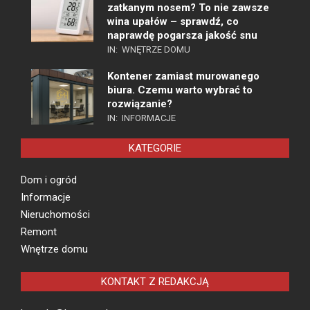
zatkanym nosem? To nie zawsze
wina upałów – sprawdź, co
naprawdę pogarsza jakość snu
IN:
WNĘTRZE DOMU
Kontener zamiast murowanego
biura. Czemu warto wybrać to
rozwiązanie?
IN:
INFORMACJE
KATEGORIE
Dom i ogród
Informacje
Nieruchomości
Remont
Wnętrze domu
KONTAKT Z REDAKCJĄ