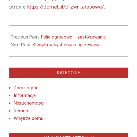
stronie
https://domel.pl/drzwi-tarasowe/
.
2020-
08-
Previous Post:
Folie ogrodowe – zastosowanie
14
Next Post:
Klasyka w systemach ogrzewania
KATEGORIE
Dom i ogród
Informacje
Nieruchomości
Remont
Wnętrze domu