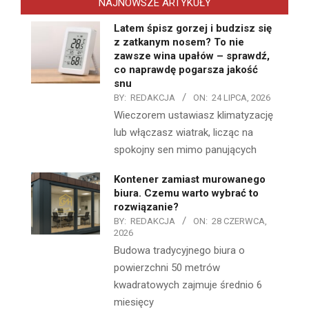
NAJNOWSZE ARTYKUŁY
Latem śpisz gorzej i budzisz się
z zatkanym nosem? To nie
zawsze wina upałów – sprawdź,
co naprawdę pogarsza jakość
snu
BY:
REDAKCJA
ON:
24 LIPCA, 2026
Wieczorem ustawiasz klimatyzację
lub włączasz wiatrak, licząc na
spokojny sen mimo panujących
Kontener zamiast murowanego
biura. Czemu warto wybrać to
rozwiązanie?
BY:
REDAKCJA
ON:
28 CZERWCA,
2026
Budowa tradycyjnego biura o
powierzchni 50 metrów
kwadratowych zajmuje średnio 6
miesięcy