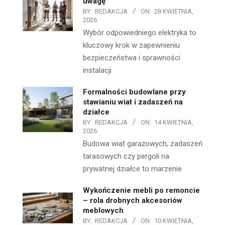
uwagę
BY:
REDAKCJA
ON:
28 KWIETNIA,
2026
Wybór odpowiedniego elektryka to
kluczowy krok w zapewnieniu
bezpieczeństwa i sprawności
instalacji
Formalności budowlane przy
stawianiu wiat i zadaszeń na
działce
BY:
REDAKCJA
ON:
14 KWIETNIA,
2026
Budowa wiat garażowych, zadaszeń
tarasowych czy pergoli na
prywatnej działce to marzenie
Wykończenie mebli po remoncie
– rola drobnych akcesoriów
meblowych
BY:
REDAKCJA
ON:
10 KWIETNIA,