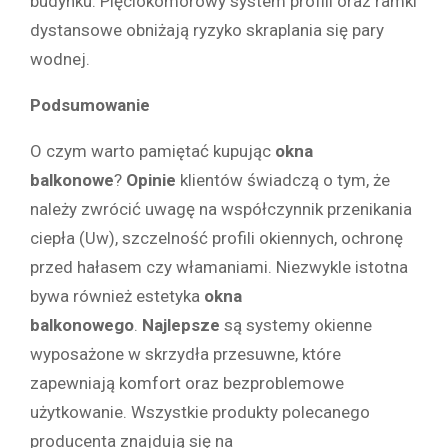
budynku. Pięciokomorowy system profili oraz ramki
dystansowe obniżają ryzyko skraplania się pary
wodnej.
Podsumowanie
O czym warto pamiętać kupując
okna
balkonowe
?
Opinie
klientów świadczą o tym, że
należy zwrócić uwagę na współczynnik przenikania
ciepła (Uw), szczelność profili okiennych, ochronę
przed hałasem czy włamaniami. Niezwykle istotna
bywa również estetyka
okna
balkonowego
.
Najlepsze
są systemy okienne
wyposażone w skrzydła przesuwne, które
zapewniają komfort oraz bezproblemowe
użytkowanie. Wszystkie produkty polecanego
producenta znajdują się na