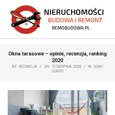
Skip
to
content
REMOBUDOWA.PL
Primary
Okna tarasowe – opinie, recenzja, ranking
Navigation
Menu
2020
BY:
REDAKCJA
ON:
14 SIERPNIA, 2020
IN:
DOM I
OGRÓD