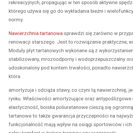
rekreacyjnych, propagując w ten sposób aktywne spędz
którego używa się go do wykładania bieżni i wielofunkc
normy.
Nawierzchnia tartanowa
sprawdzi się zarówno w przyp
renowacji starszego. Jest to rozwiązanie praktyczne, e
Moduły płyt tartanowych wykonane są z wykorzystanie
stabilizowany, mrozoodporny i wodoprzepuszczalny ora
udoskonalony pod kontem trwałości, ponadto nawierzch
która
amortyzuje i odciąża stawy, co czyni tą nawierzchnię, 
rynku. Właściwości amortyzujące oraz antypoślizgowe m
elastyczność, boiska poliuretanowe cieszą się ogromną 
tartanowe to także gwarancja przyczepności na najwy
funkcjonalność mają wpływ na osiągi sportowców i ic
pełny komfort w trakcie treningu czy rozgrzewki.