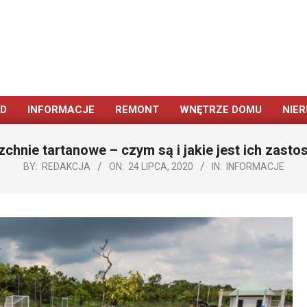
ÓD
INFORMACJE
REMONT
WNĘTRZE DOMU
NIE
Primary
Navigation
chnie tartanowe – czym są i jakie jest ich zast
Menu
BY:
REDAKCJA
ON:
24 LIPCA, 2020
IN:
INFORMACJE