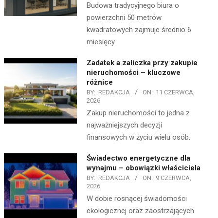
Budowa tradycyjnego biura o
powierzchni 50 metrów
kwadratowych zajmuje średnio 6
miesięcy
Zadatek a zaliczka przy zakupie
nieruchomości – kluczowe
różnice
BY:
REDAKCJA
ON:
11 CZERWCA,
2026
Zakup nieruchomości to jedna z
najważniejszych decyzji
finansowych w życiu wielu osób.
Świadectwo energetyczne dla
wynajmu – obowiązki właściciela
BY:
REDAKCJA
ON:
9 CZERWCA,
2026
W dobie rosnącej świadomości
ekologicznej oraz zaostrzających