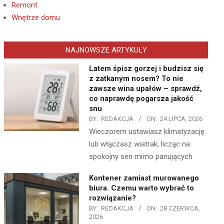
Remont
Wnętrze domu
NAJNOWSZE ARTYKUŁY
Latem śpisz gorzej i budzisz się
z zatkanym nosem? To nie
zawsze wina upałów – sprawdź,
co naprawdę pogarsza jakość
snu
BY:
REDAKCJA
ON:
24 LIPCA, 2026
Wieczorem ustawiasz klimatyzację
lub włączasz wiatrak, licząc na
spokojny sen mimo panujących
Kontener zamiast murowanego
biura. Czemu warto wybrać to
rozwiązanie?
BY:
REDAKCJA
ON:
28 CZERWCA,
2026