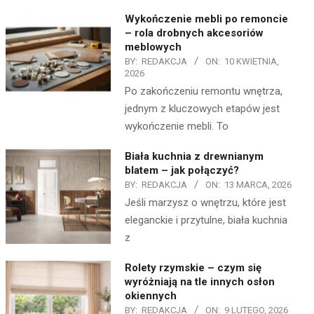
Wykończenie mebli po remoncie
– rola drobnych akcesoriów
meblowych
BY:
REDAKCJA
ON:
10 KWIETNIA,
2026
Po zakończeniu remontu wnętrza,
jednym z kluczowych etapów jest
wykończenie mebli. To
Biała kuchnia z drewnianym
blatem – jak połączyć?
BY:
REDAKCJA
ON:
13 MARCA, 2026
Jeśli marzysz o wnętrzu, które jest
eleganckie i przytulne, biała kuchnia
z
Rolety rzymskie – czym się
wyróżniają na tle innych osłon
okiennych
BY:
REDAKCJA
ON:
9 LUTEGO, 2026