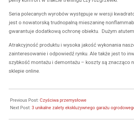
Seria polecanych wyrobów występuje w wersji kwad
jest o nowatorską trudnopalną mieszaninę nonflammab
gwarantuje dodatkową ochronę obiektu. Dużym atutem j
Atrakcyjność produktu i wysoka jakość wykonania nasze
zainteresowanie i odpowiedź rynku. Ale także jest to i
szybkość montażu i demontażu – koszty są znacząco n
sklepie online.
2020-
07-
Previous Post:
Czyściwa przemysłowe
24
Next Post:
3 unikalne zalety ekskluzywnego garażu ogrodowego