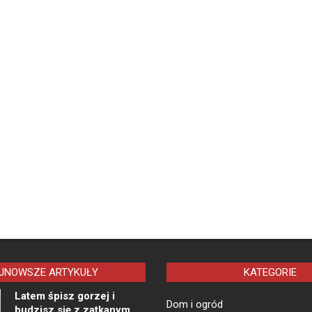
JNOWSZE ARTYKUŁY
KATEGORIE
Latem śpisz gorzej i
Dom i ogród
budzisz się z zatkanym