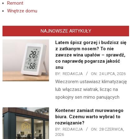
Remont
Wnętrze domu
NAJNOWSZE ARTYKUŁY
Latem śpisz gorzej i budzisz się
z zatkanym nosem? To nie
zawsze wina upałów – sprawdź,
co naprawdę pogarsza jakość
snu
BY:
REDAKCJA
ON:
24 LIPCA, 2026
Wieczorem ustawiasz klimatyzację
lub włączasz wiatrak, licząc na
spokojny sen mimo panujących
Kontener zamiast murowanego
biura. Czemu warto wybrać to
rozwiązanie?
BY:
REDAKCJA
ON:
28 CZERWCA,
2026