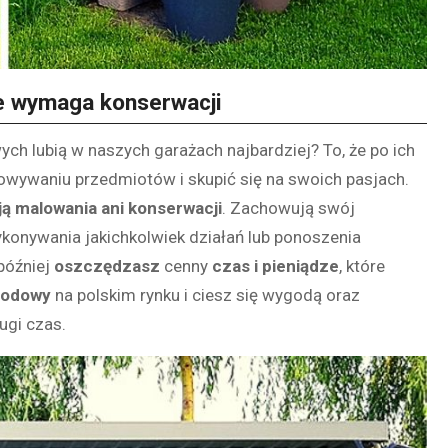
ie wymaga konserwacji
ch lubią w naszych garażach najbardziej? To, że po ich
wywaniu przedmiotów i skupić się na swoich pasjach.
ą malowania ani konserwacji
. Zachowują swój
ykonywania jakichkolwiek działań lub ponoszenia
 później
oszczędzasz
cenny
czas i pieniądze
, które
rodowy
na polskim rynku i ciesz się wygodą oraz
gi czas.