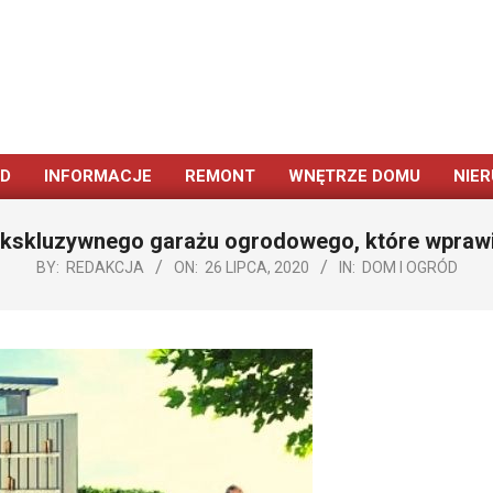
ÓD
INFORMACJE
REMONT
WNĘTRZE DOMU
NIE
Primary
Navigation
 ekskluzywnego garażu ogrodowego, które wpraw
Menu
BY:
REDAKCJA
ON:
26 LIPCA, 2020
IN:
DOM I OGRÓD