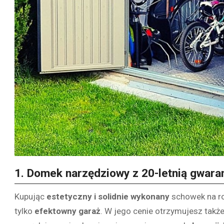
1. Domek narzędziowy z 20-letnią gwara
Kupując
estetyczny i solidnie wykonany
schowek na ro
tylko
efektowny garaż
. W jego cenie otrzymujesz takż