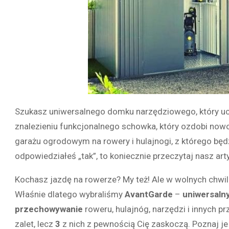
Szukasz uniwersalnego domku narzędziowego, który uch
znalezieniu funkcjonalnego schowka, który ozdobi no
garażu ogrodowym na rowery i hulajnogi, z którego będz
odpowiedziałeś „tak”, to koniecznie przeczytaj nasz arty
Kochasz jazdę na rowerze? My też! Ale w wolnych chwi
Właśnie dlatego wybraliśmy
AvantGarde
–
uniwersaln
przechowywanie
roweru, hulajnóg, narzędzi i innych 
zalet, lecz
3
z nich z pewnością Cię zaskoczą. Poznaj je 