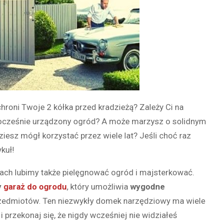
roni Twoje 2 kółka przed kradzieżą? Zależy Ci na
wocześnie urządzony ogród? A może marzysz o solidnym
iesz mógł korzystać przez wiele lat? Jeśli choć raz
kuł!
lach lubimy także pielęgnować ogród i majsterkować.
y
garaż do ogrodu
, który umożliwia
wygodne
przedmiotów. Ten niezwykły domek narzędziowy ma wiele
i przekonaj się, że nigdy wcześniej nie widziałeś