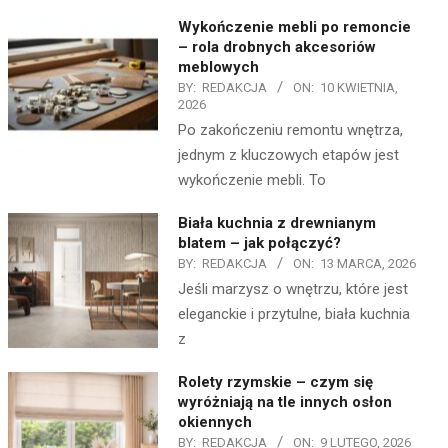
Wykończenie mebli po remoncie
– rola drobnych akcesoriów
meblowych
BY:
REDAKCJA
ON:
10 KWIETNIA,
2026
Po zakończeniu remontu wnętrza,
jednym z kluczowych etapów jest
wykończenie mebli. To
Biała kuchnia z drewnianym
blatem – jak połączyć?
BY:
REDAKCJA
ON:
13 MARCA, 2026
Jeśli marzysz o wnętrzu, które jest
eleganckie i przytulne, biała kuchnia
z
Rolety rzymskie – czym się
wyróżniają na tle innych osłon
okiennych
BY:
REDAKCJA
ON:
9 LUTEGO, 2026