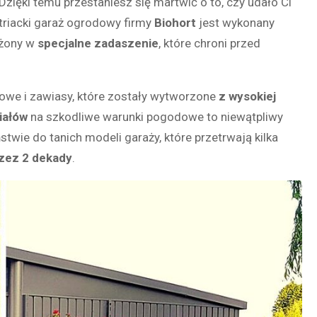
 Dzięki temu przestaniesz się martwić o to, czy udało Ci
triacki garaż ogrodowy firmy
Biohort
jest wykonany
żony w
specjalne zadaszenie
, które chroni przed
towe i zawiasy, które zostały wytworzone
z wysokiej
iałów
na szkodliwe warunki pogodowe to niewątpliwy
ie do tanich modeli garaży, które przetrwają kilka
zez 2 dekady
.