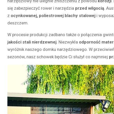
narzędziowy nie ulegnie zniszczeniu z powodu
korozji
.
się zabezpieczyć rower i narzędzia
przed wilgocią
. Aus
z
ocynkowanej, poliestrowej blachy stalowej
i wyposa
deszczem.
W procesie produkcji zadbano także o połączenia gwin
jakości stali nierdzewnej
. Niezwykła
odporność mater
wyróżnik naszego domku narzędziowego. W przeciwieństw
sezonów, nasz schowek będzie Ci służył co najmniej
pr