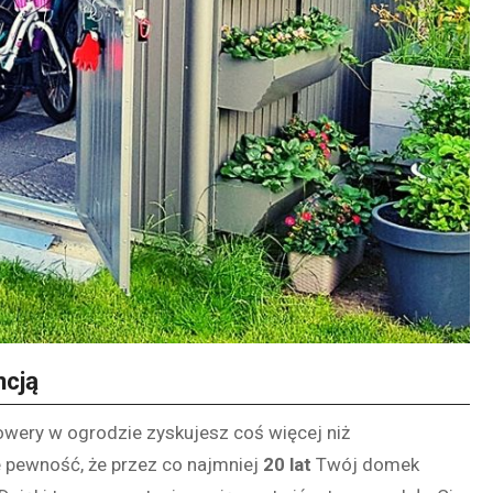
ncją
wery w ogrodzie zyskujesz coś więcej niż
e pewność, że przez co najmniej
20 lat
Twój domek