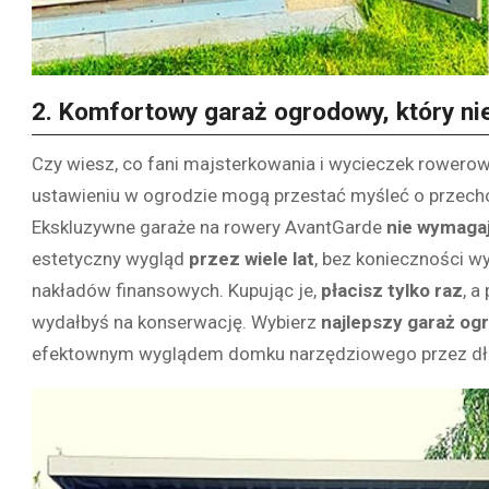
2. Komfortowy garaż ogrodowy, który n
Czy wiesz, co fani majsterkowania i wycieczek rowerowy
ustawieniu w ogrodzie mogą przestać myśleć o przecho
Ekskluzywne garaże na rowery AvantGarde
nie wymagaj
estetyczny wygląd
przez wiele lat
, bez konieczności w
nakładów finansowych. Kupując je,
płacisz tylko raz
, a
wydałbyś na konserwację. Wybierz
najlepszy garaż og
efektownym wyglądem domku narzędziowego przez dłu