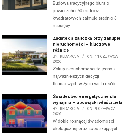
Budowa tradycyjnego biura o
powierzchni 50 metrów
kwadratowych zajmuje średnio 6
miesięcy
Zadatek a zaliczka przy zakupie
nieruchomości – kluczowe
różnice
BY:
REDAKCJA
ON:
11 CZERWCA,
2026
Zakup nieruchomości to jedna z
najważniejszych decyzji
finansowych w życiu wielu osób.
Świadectwo energetyczne dla
wynajmu – obowiązki właściciela
BY:
REDAKCJA
ON:
9 CZERWCA,
2026
W dobie rosnącej świadomości
ekologicznej oraz zaostrzających