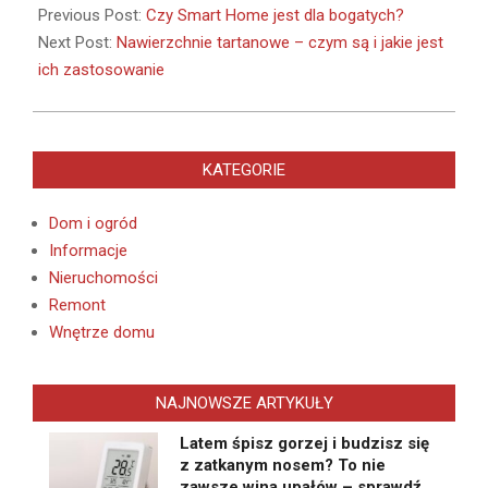
07-
Previous Post:
Czy Smart Home jest dla bogatych?
23
Next Post:
Nawierzchnie tartanowe – czym są i jakie jest
ich zastosowanie
KATEGORIE
Dom i ogród
Informacje
Nieruchomości
Remont
Wnętrze domu
NAJNOWSZE ARTYKUŁY
Latem śpisz gorzej i budzisz się
z zatkanym nosem? To nie
zawsze wina upałów – sprawdź,