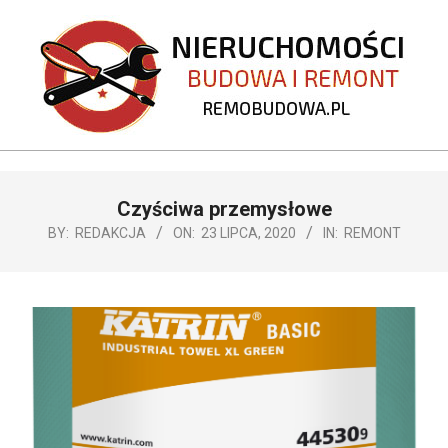
Skip
to
content
REMOBUDOWA.PL
Primary
Czyściwa przemysłowe
Navigation
Menu
BY:
REDAKCJA
ON:
23 LIPCA, 2020
IN:
REMONT