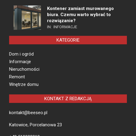
Kontener zamiast murowanego
biura. Czemu warto wybrać to
rozwiązanie?
IN:
INFORMACJE
KATEGORIE
Dom i ogród
Informacje
Nieruchomości
Remont
Wnętrze domu
KONTAKT Z REDAKCJĄ
kontakt@beeseo.pl
Katowice, Porcelanowa 23