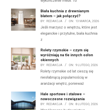
wykończenie mebli. To
Biała kuchnia z drewnianym
blatem – jak połączyć?
BY:
REDAKCJA
ON:
13 MARCA, 2026
Jeśli marzysz o wnętrzu, które jest
eleganckie i przytulne, biała kuchnia
z
Rolety rzymskie – czym się
wyróżniają na tle innych osłon
okiennych
BY:
REDAKCJA
ON:
9 LUTEGO, 2026
Rolety rzymskie od lat cieszą się
niesłabnącą popularnością w
aranżacji wnętrz, ponieważ
Hale sportowe i stalowe –
nowoczesne rozwiązania
BY:
REDAKCJA
ON:
8 LUTEGO, 2026