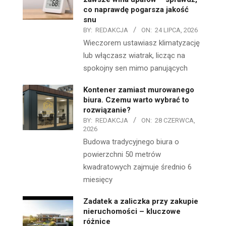
co naprawdę pogarsza jakość
snu
BY:
REDAKCJA
ON:
24 LIPCA, 2026
Wieczorem ustawiasz klimatyzację
lub włączasz wiatrak, licząc na
spokojny sen mimo panujących
Kontener zamiast murowanego
biura. Czemu warto wybrać to
rozwiązanie?
BY:
REDAKCJA
ON:
28 CZERWCA,
2026
Budowa tradycyjnego biura o
powierzchni 50 metrów
kwadratowych zajmuje średnio 6
miesięcy
Zadatek a zaliczka przy zakupie
nieruchomości – kluczowe
różnice