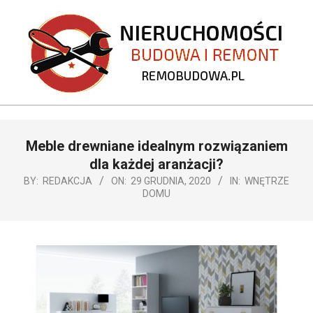
Skip
to
content
REMOBUDOWA.PL
Primary
Meble drewniane idealnym rozwiązaniem
Navigation
Menu
dla każdej aranżacji?
BY:
REDAKCJA
ON:
29 GRUDNIA, 2020
IN:
WNĘTRZE
DOMU