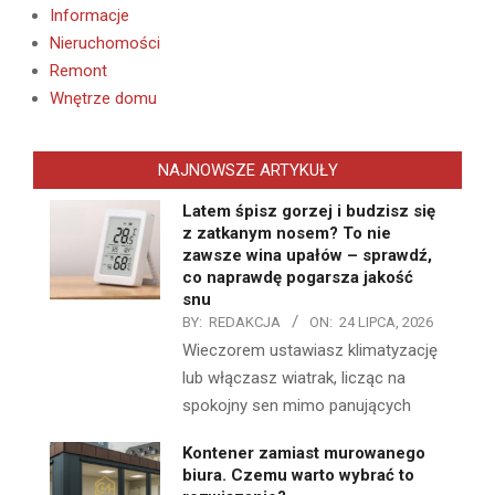
Informacje
Nieruchomości
Remont
Wnętrze domu
NAJNOWSZE ARTYKUŁY
Latem śpisz gorzej i budzisz się
z zatkanym nosem? To nie
zawsze wina upałów – sprawdź,
co naprawdę pogarsza jakość
snu
BY:
REDAKCJA
ON:
24 LIPCA, 2026
Wieczorem ustawiasz klimatyzację
lub włączasz wiatrak, licząc na
spokojny sen mimo panujących
Kontener zamiast murowanego
biura. Czemu warto wybrać to