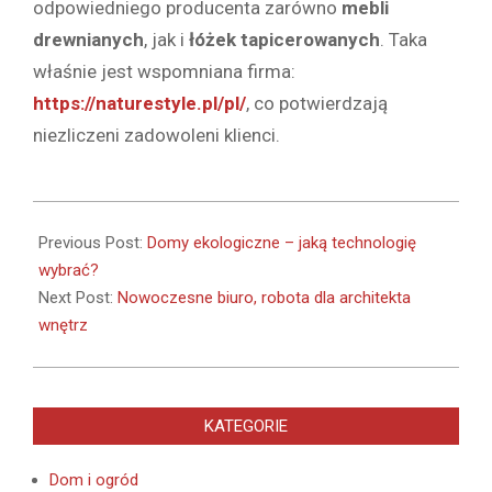
odpowiedniego producenta zarówno
mebli
drewnianych
, jak i
łóżek tapicerowanych
. Taka
właśnie jest wspomniana firma:
https://naturestyle.pl/pl/
, co potwierdzają
niezliczeni zadowoleni klienci.
2020-
12-
Previous Post:
Domy ekologiczne – jaką technologię
29
wybrać?
Next Post:
Nowoczesne biuro, robota dla architekta
wnętrz
KATEGORIE
Dom i ogród