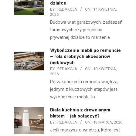
działce
BY:
REDAKCJA
ON:
14 KWIETNIA,
2026
Budowa wiat garażowych, zadaszeń
tarasowych czy pergoli na
prywatnej działce to marzenie
Wykończenie mebli po remoncie
– rola drobnych akcesoriów
meblowych
BY:
REDAKCJA
ON:
10 KWIETNIA,
2026
Po zakończeniu remontu wnętrza,
jednym z kluczowych etapów jest
wykończenie mebli. To
Biała kuchnia z drewnianym
blatem – jak połączyć?
BY:
REDAKCJA
ON:
13 MARCA, 2026
Jeśli marzysz o wnętrzu, które jest