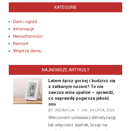
KATEGORIE
Dom i ogród
Informacje
Nieruchomości
Remont
Wnętrze domu
NAJNOWSZE ARTYKUŁY
Latem śpisz gorzej i budzisz się
z zatkanym nosem? To nie
zawsze wina upałów – sprawdź,
co naprawdę pogarsza jakość
snu
BY:
REDAKCJA
ON:
24 LIPCA, 2026
Wieczorem ustawiasz klimatyzację
lub włączasz wiatrak, licząc na