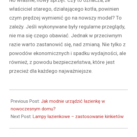
No właśnie, nowy sprzęt. Czy to oznacza, że
właściciel starego, działającego kotła, powinien
czym prędzej wymienić go na nowszy model? To
zależy. Jeśli wykonywane były regularne przeglądy,
nie ma się czego obawiać. Jednak w przeciwnym
razie warto zastanowić się, nad zmianą. Nie tylko z
powodów ekonomicznych i spadku wydajności, ale
również, z powodu bezpieczeństwa, które jest
przecież dla każdego najważniejsze.
2021-
08-
Previous Post:
Jak modnie urządzić łazienkę w
23
nowoczesnym domu?
Next Post:
Lampy łazienkowe – zastosowanie kinkietów