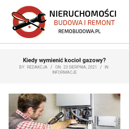
Skip
to
content
REMOBUDOWA.PL
Primary
Kiedy wymienić kocioł gazowy?
Navigation
Menu
BY:
REDAKCJA
ON:
23 SIERPNIA, 2021
IN:
INFORMACJE