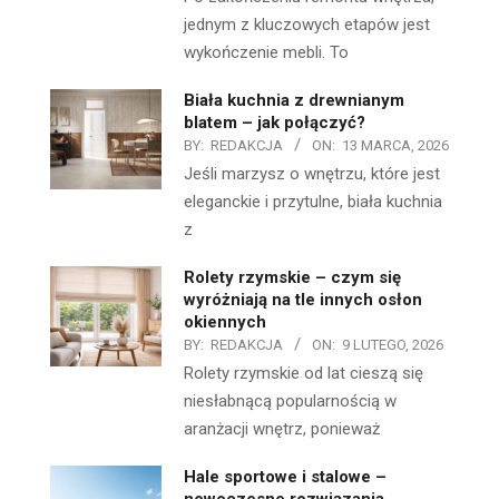
jednym z kluczowych etapów jest
wykończenie mebli. To
Biała kuchnia z drewnianym
blatem – jak połączyć?
BY:
REDAKCJA
ON:
13 MARCA, 2026
Jeśli marzysz o wnętrzu, które jest
eleganckie i przytulne, biała kuchnia
z
Rolety rzymskie – czym się
wyróżniają na tle innych osłon
okiennych
BY:
REDAKCJA
ON:
9 LUTEGO, 2026
Rolety rzymskie od lat cieszą się
niesłabnącą popularnością w
aranżacji wnętrz, ponieważ
Hale sportowe i stalowe –
nowoczesne rozwiązania