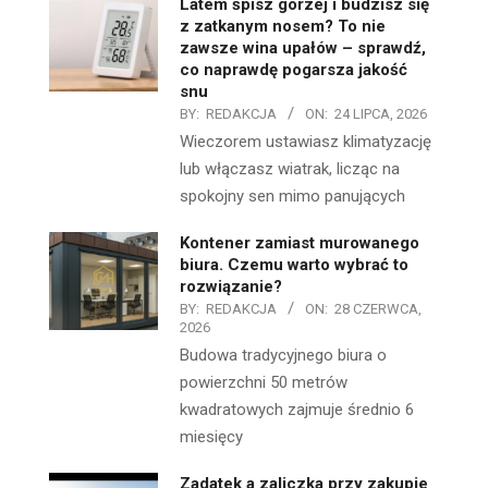
Latem śpisz gorzej i budzisz się
z zatkanym nosem? To nie
zawsze wina upałów – sprawdź,
co naprawdę pogarsza jakość
snu
BY:
REDAKCJA
ON:
24 LIPCA, 2026
Wieczorem ustawiasz klimatyzację
lub włączasz wiatrak, licząc na
spokojny sen mimo panujących
Kontener zamiast murowanego
biura. Czemu warto wybrać to
rozwiązanie?
BY:
REDAKCJA
ON:
28 CZERWCA,
2026
Budowa tradycyjnego biura o
powierzchni 50 metrów
kwadratowych zajmuje średnio 6
miesięcy
Zadatek a zaliczka przy zakupie