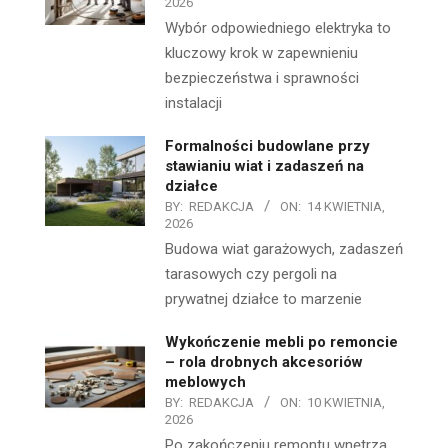
2026
Wybór odpowiedniego elektryka to
kluczowy krok w zapewnieniu
bezpieczeństwa i sprawności
instalacji
Formalności budowlane przy
stawianiu wiat i zadaszeń na
działce
BY:
REDAKCJA
ON:
14 KWIETNIA,
2026
Budowa wiat garażowych, zadaszeń
tarasowych czy pergoli na
prywatnej działce to marzenie
Wykończenie mebli po remoncie
– rola drobnych akcesoriów
meblowych
BY:
REDAKCJA
ON:
10 KWIETNIA,
2026
Po zakończeniu remontu wnętrza,