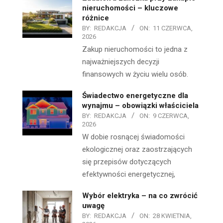
nieruchomości – kluczowe
różnice
BY:
REDAKCJA
ON:
11 CZERWCA,
2026
Zakup nieruchomości to jedna z
najważniejszych decyzji
finansowych w życiu wielu osób.
Świadectwo energetyczne dla
wynajmu – obowiązki właściciela
BY:
REDAKCJA
ON:
9 CZERWCA,
2026
W dobie rosnącej świadomości
ekologicznej oraz zaostrzających
się przepisów dotyczących
efektywności energetycznej,
Wybór elektryka – na co zwrócić
uwagę
BY:
REDAKCJA
ON:
28 KWIETNIA,