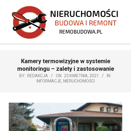
Skip
to
content
REMOBUDOWA.PL
Primary
Kamery termowizyjne w systemie
Navigation
Menu
monitoringu – zalety i zastosowanie
BY:
REDAKCJA
ON:
23 KWIETNIA, 2021
IN:
INFORMACJE
,
NIERUCHOMOŚCI