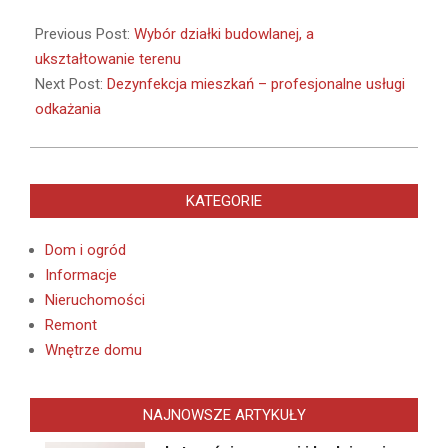
2021-
04-
Previous Post:
Wybór działki budowlanej, a
23
ukształtowanie terenu
Next Post:
Dezynfekcja mieszkań – profesjonalne usługi
odkażania
KATEGORIE
Dom i ogród
Informacje
Nieruchomości
Remont
Wnętrze domu
NAJNOWSZE ARTYKUŁY