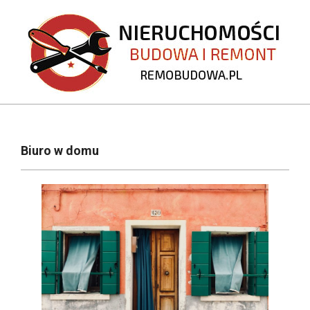
Skip
to
content
REMOBUDOWA.PL
Primary
Navigation
Biuro w domu
Menu