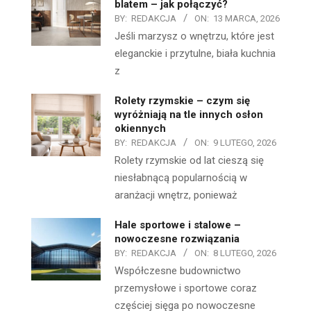
blatem – jak połączyć?
BY:
REDAKCJA
ON:
13 MARCA, 2026
Jeśli marzysz o wnętrzu, które jest
eleganckie i przytulne, biała kuchnia
z
Rolety rzymskie – czym się
wyróżniają na tle innych osłon
okiennych
BY:
REDAKCJA
ON:
9 LUTEGO, 2026
Rolety rzymskie od lat cieszą się
niesłabnącą popularnością w
aranżacji wnętrz, ponieważ
Hale sportowe i stalowe –
nowoczesne rozwiązania
BY:
REDAKCJA
ON:
8 LUTEGO, 2026
Współczesne budownictwo
przemysłowe i sportowe coraz
częściej sięga po nowoczesne