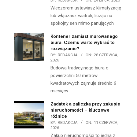
BY:
REDAKCJA
ON:
24 LIPCA, 2026
Wieczorem ustawiasz klimatyzację
lub włączasz wiatrak, licząc na
spokojny sen mimo panujących
Kontener zamiast murowanego
biura. Czemu warto wybrać to
rozwiązanie?
BY:
REDAKCJA
ON:
28 CZERWCA,
2026
Budowa tradycyjnego biura o
powierzchni 50 metrów
kwadratowych zajmuje średnio 6
miesięcy
Zadatek a zaliczka przy zakupie
nieruchomości – kluczowe
różnice
BY:
REDAKCJA
ON:
11 CZERWCA,
2026
Zakup nieruchomości to jedna z