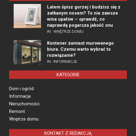
Latem śpisz gorzej i budzisz się z
zatkanym nosem? To nie zawsze
wina upałów – sprawdź, co
naprawdę pogarsza jakość snu
IN:
WNĘTRZE DOMU
Kontener zamiast murowanego
biura. Czemu warto wybrać to
rozwiązanie?
IN:
INFORMACJE
KATEGORIE
Dom i ogród
Informacje
Nieruchomości
Remont
Wnętrze domu
KONTAKT Z REDAKCJĄ