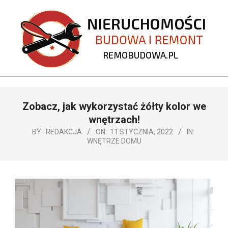
Skip
to
content
REMOBUDOWA.PL
Primary
Zobacz, jak wykorzystać żółty kolor we
Navigation
Menu
wnętrzach!
BY:
REDAKCJA
ON:
11 STYCZNIA, 2022
IN:
WNĘTRZE DOMU