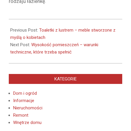
rodzaju łazienkę.
2022-
01-
Previous Post:
Toaletki z lustrem – meble stworzone z
11
myślą o kobietach
Next Post:
Wysokość pomieszczeń – warunki
techniczne, które trzeba spełnić
KATEGORIE
Dom i ogród
Informacje
Nieruchomości
Remont
Wnętrze domu