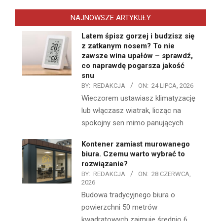
NAJNOWSZE ARTYKUŁY
Latem śpisz gorzej i budzisz się
z zatkanym nosem? To nie
zawsze wina upałów – sprawdź,
co naprawdę pogarsza jakość
snu
BY:
REDAKCJA
ON:
24 LIPCA, 2026
Wieczorem ustawiasz klimatyzację
lub włączasz wiatrak, licząc na
spokojny sen mimo panujących
Kontener zamiast murowanego
biura. Czemu warto wybrać to
rozwiązanie?
BY:
REDAKCJA
ON:
28 CZERWCA,
2026
Budowa tradycyjnego biura o
powierzchni 50 metrów
kwadratowych zajmuje średnio 6