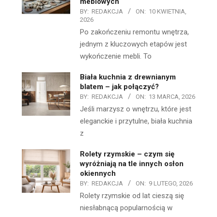
meblowych
BY:
REDAKCJA
ON:
10 KWIETNIA,
2026
Po zakończeniu remontu wnętrza,
jednym z kluczowych etapów jest
wykończenie mebli. To
Biała kuchnia z drewnianym
blatem – jak połączyć?
BY:
REDAKCJA
ON:
13 MARCA, 2026
Jeśli marzysz o wnętrzu, które jest
eleganckie i przytulne, biała kuchnia
z
Rolety rzymskie – czym się
wyróżniają na tle innych osłon
okiennych
BY:
REDAKCJA
ON:
9 LUTEGO, 2026
Rolety rzymskie od lat cieszą się
niesłabnącą popularnością w