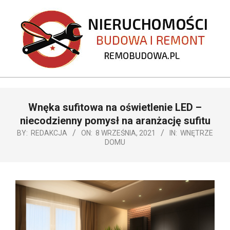
Skip
to
content
REMOBUDOWA.PL
Primary
Wnęka sufitowa na oświetlenie LED –
Navigation
Menu
niecodzienny pomysł na aranżację sufitu
BY:
REDAKCJA
ON:
8 WRZEŚNIA, 2021
IN:
WNĘTRZE
DOMU