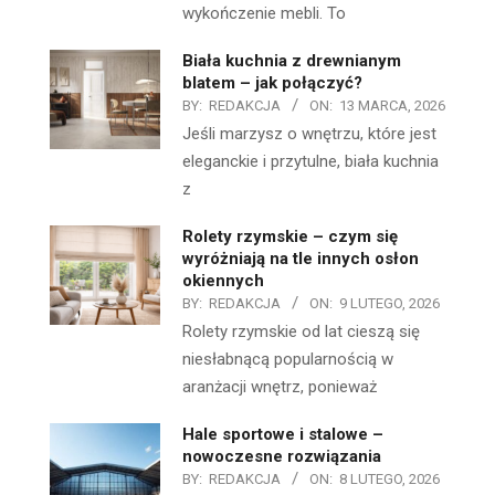
wykończenie mebli. To
Biała kuchnia z drewnianym
blatem – jak połączyć?
BY:
REDAKCJA
ON:
13 MARCA, 2026
Jeśli marzysz o wnętrzu, które jest
eleganckie i przytulne, biała kuchnia
z
Rolety rzymskie – czym się
wyróżniają na tle innych osłon
okiennych
BY:
REDAKCJA
ON:
9 LUTEGO, 2026
Rolety rzymskie od lat cieszą się
niesłabnącą popularnością w
aranżacji wnętrz, ponieważ
Hale sportowe i stalowe –
nowoczesne rozwiązania
BY:
REDAKCJA
ON:
8 LUTEGO, 2026