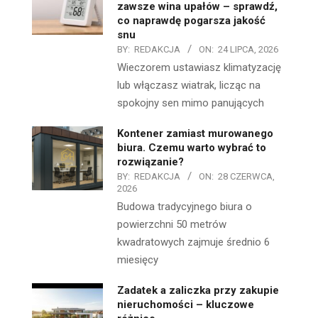
zawsze wina upałów – sprawdź,
co naprawdę pogarsza jakość
snu
BY:
REDAKCJA
ON:
24 LIPCA, 2026
Wieczorem ustawiasz klimatyzację
lub włączasz wiatrak, licząc na
spokojny sen mimo panujących
Kontener zamiast murowanego
biura. Czemu warto wybrać to
rozwiązanie?
BY:
REDAKCJA
ON:
28 CZERWCA,
2026
Budowa tradycyjnego biura o
powierzchni 50 metrów
kwadratowych zajmuje średnio 6
miesięcy
Zadatek a zaliczka przy zakupie
nieruchomości – kluczowe