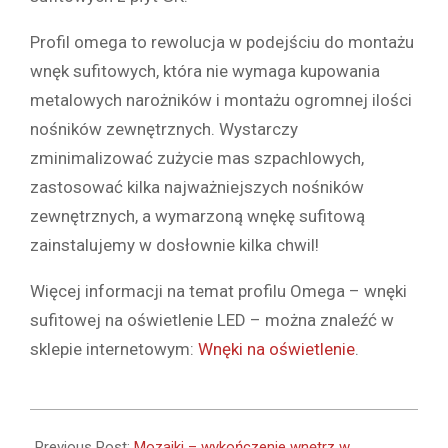
Profil omega to rewolucja w podejściu do montażu
wnęk sufitowych, która nie wymaga kupowania
metalowych narożników i montażu ogromnej ilości
nośników zewnętrznych. Wystarczy
zminimalizować zużycie mas szpachlowych,
zastosować kilka najważniejszych nośników
zewnętrznych, a wymarzoną wnękę sufitową
zainstalujemy w dosłownie kilka chwil!
Więcej informacji na temat profilu Omega – wnęki
sufitowej na oświetlenie LED – można znaleźć w
sklepie internetowym:
Wnęki na oświetlenie
.
2021-
09-
Previous Post:
Mozaiki – wykończenie wnętrz w