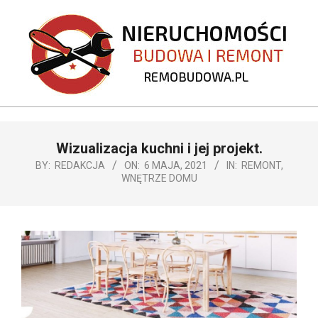
Skip
to
content
REMOBUDOWA.PL
Primary
Wizualizacja kuchni i jej projekt.
Navigation
Menu
BY:
REDAKCJA
ON:
6 MAJA, 2021
IN:
REMONT
,
WNĘTRZE DOMU