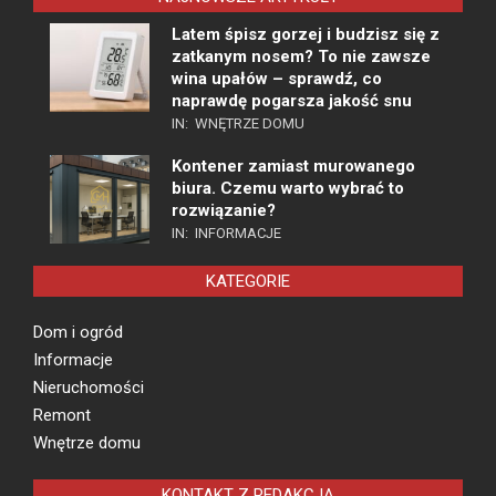
Latem śpisz gorzej i budzisz się z
zatkanym nosem? To nie zawsze
wina upałów – sprawdź, co
naprawdę pogarsza jakość snu
IN:
WNĘTRZE DOMU
Kontener zamiast murowanego
biura. Czemu warto wybrać to
rozwiązanie?
IN:
INFORMACJE
KATEGORIE
Dom i ogród
Informacje
Nieruchomości
Remont
Wnętrze domu
KONTAKT Z REDAKCJĄ