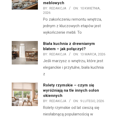
meblowych
BY:
REDAKCJA
ON:
10 KWIETNIA,
2026
Po zakończeniu remontu wnętrza,
jednym z kluczowych etapów jest
wykończenie mebli. To
Biała kuchnia z drewnianym
blatem – jak połączyć?
BY:
REDAKCJA
ON:
13 MARCA, 2026
Jeśli marzysz o wnętrzu, które jest
eleganckie i przytulne, biała kuchnia
z
Rolety rzymskie – czym się
wyróżniają na tle innych osłon
okiennych
BY:
REDAKCJA
ON:
9 LUTEGO, 2026
Rolety rzymskie od lat cieszą się
niesłabnącą popularnością w