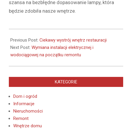
szansa na bezbłędne dopasowanie lampy, która
będzie zdobiła nasze wnętrze.
2021-
05-
Previous Post:
Ciekawy wystrój wnętrz restauracji
06
Next Post:
Wymiana instalacji elektrycznej i
wodociągowej na początku remontu
KATEGORIE
Dom i ogród
Informacje
Nieruchomości
Remont
Wnętrze domu