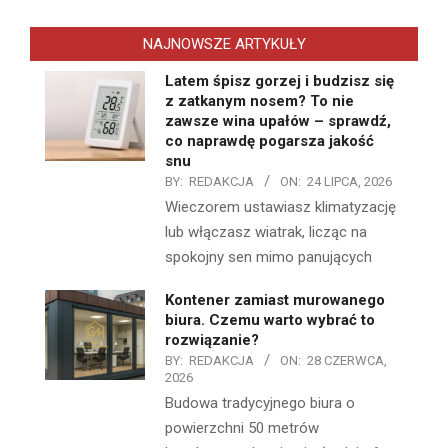
NAJNOWSZE ARTYKUŁY
Latem śpisz gorzej i budzisz się
z zatkanym nosem? To nie
zawsze wina upałów – sprawdź,
co naprawdę pogarsza jakość
snu
BY:
REDAKCJA
ON:
24 LIPCA, 2026
Wieczorem ustawiasz klimatyzację
lub włączasz wiatrak, licząc na
spokojny sen mimo panujących
Kontener zamiast murowanego
biura. Czemu warto wybrać to
rozwiązanie?
BY:
REDAKCJA
ON:
28 CZERWCA,
2026
Budowa tradycyjnego biura o
powierzchni 50 metrów