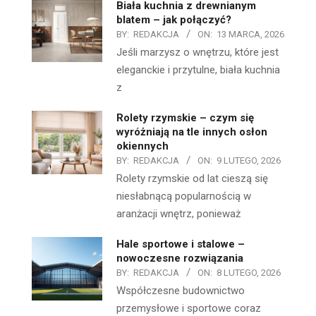
Biała kuchnia z drewnianym
blatem – jak połączyć?
BY:
REDAKCJA
ON:
13 MARCA, 2026
Jeśli marzysz o wnętrzu, które jest
eleganckie i przytulne, biała kuchnia
z
Rolety rzymskie – czym się
wyróżniają na tle innych osłon
okiennych
BY:
REDAKCJA
ON:
9 LUTEGO, 2026
Rolety rzymskie od lat cieszą się
niesłabnącą popularnością w
aranżacji wnętrz, ponieważ
Hale sportowe i stalowe –
nowoczesne rozwiązania
BY:
REDAKCJA
ON:
8 LUTEGO, 2026
Współczesne budownictwo
przemysłowe i sportowe coraz