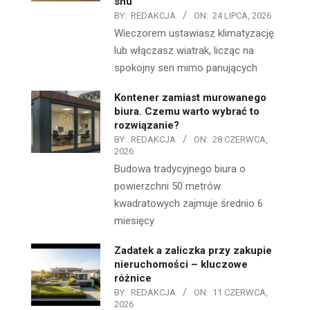
snu
BY:
REDAKCJA
ON:
24 LIPCA, 2026
Wieczorem ustawiasz klimatyzację
lub włączasz wiatrak, licząc na
spokojny sen mimo panujących
Kontener zamiast murowanego
biura. Czemu warto wybrać to
rozwiązanie?
BY:
REDAKCJA
ON:
28 CZERWCA,
2026
Budowa tradycyjnego biura o
powierzchni 50 metrów
kwadratowych zajmuje średnio 6
miesięcy
Zadatek a zaliczka przy zakupie
nieruchomości – kluczowe
różnice
BY:
REDAKCJA
ON:
11 CZERWCA,
2026