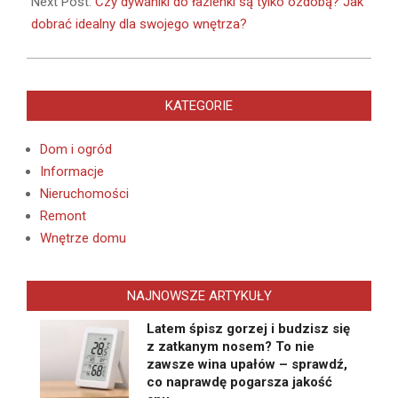
Next Post:
Czy dywaniki do łazienki są tylko ozdobą? Jak
dobrać idealny dla swojego wnętrza?
KATEGORIE
Dom i ogród
Informacje
Nieruchomości
Remont
Wnętrze domu
NAJNOWSZE ARTYKUŁY
Latem śpisz gorzej i budzisz się
z zatkanym nosem? To nie
zawsze wina upałów – sprawdź,
co naprawdę pogarsza jakość