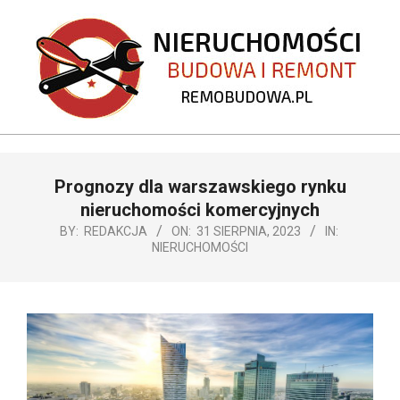
Skip
to
content
REMOBUDOWA.PL
Primary
​Prognozy dla warszawskiego rynku
Navigation
Menu
nieruchomości komercyjnych
BY:
REDAKCJA
ON:
31 SIERPNIA, 2023
IN:
NIERUCHOMOŚCI