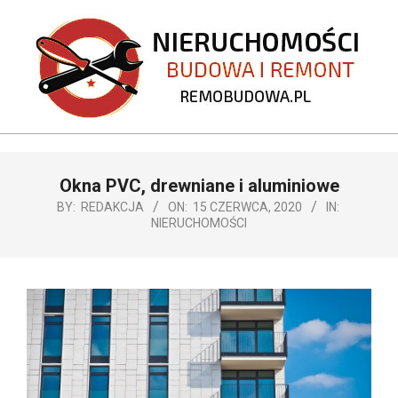
Skip
to
content
REMOBUDOWA.PL
Primary
Okna PVC, drewniane i aluminiowe
Navigation
Menu
BY:
REDAKCJA
ON:
15 CZERWCA, 2020
IN:
NIERUCHOMOŚCI