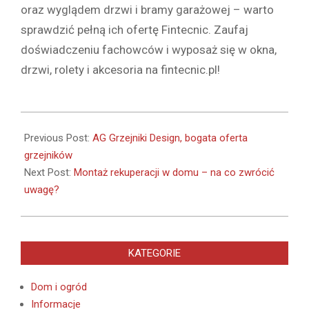
oraz wyglądem drzwi i bramy garażowej – warto
sprawdzić pełną ich ofertę Fintecnic. Zaufaj
doświadczeniu fachowców i wyposaż się w okna,
drzwi, rolety i akcesoria na fintecnic.pl!
2020-
06-
Previous Post:
AG Grzejniki Design, bogata oferta
15
grzejników
Next Post:
Montaż rekuperacji w domu – na co zwrócić
uwagę?
KATEGORIE
Dom i ogród
Informacje