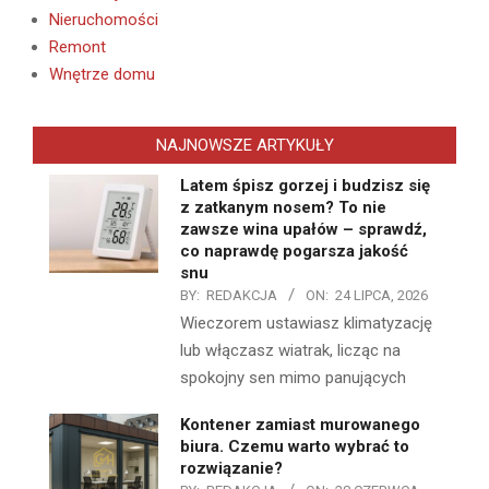
Nieruchomości
Remont
Wnętrze domu
NAJNOWSZE ARTYKUŁY
Latem śpisz gorzej i budzisz się
z zatkanym nosem? To nie
zawsze wina upałów – sprawdź,
co naprawdę pogarsza jakość
snu
BY:
REDAKCJA
ON:
24 LIPCA, 2026
Wieczorem ustawiasz klimatyzację
lub włączasz wiatrak, licząc na
spokojny sen mimo panujących
Kontener zamiast murowanego
biura. Czemu warto wybrać to
rozwiązanie?