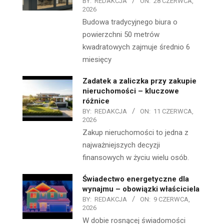
BY:
REDAKCJA
ON:
28 CZERWCA,
2026
Budowa tradycyjnego biura o
powierzchni 50 metrów
kwadratowych zajmuje średnio 6
miesięcy
Zadatek a zaliczka przy zakupie
nieruchomości – kluczowe
różnice
BY:
REDAKCJA
ON:
11 CZERWCA,
2026
Zakup nieruchomości to jedna z
najważniejszych decyzji
finansowych w życiu wielu osób.
Świadectwo energetyczne dla
wynajmu – obowiązki właściciela
BY:
REDAKCJA
ON:
9 CZERWCA,
2026
W dobie rosnącej świadomości