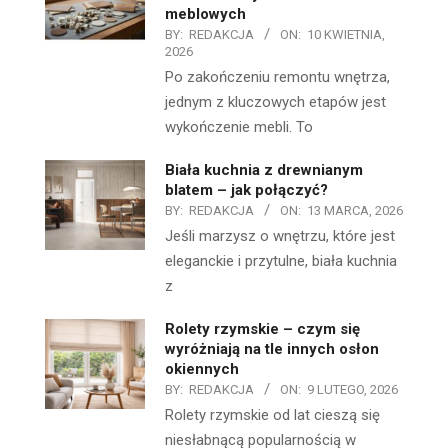
meblowych
BY:
REDAKCJA
ON:
10 KWIETNIA,
2026
Po zakończeniu remontu wnętrza,
jednym z kluczowych etapów jest
wykończenie mebli. To
Biała kuchnia z drewnianym
blatem – jak połączyć?
BY:
REDAKCJA
ON:
13 MARCA, 2026
Jeśli marzysz o wnętrzu, które jest
eleganckie i przytulne, biała kuchnia
z
Rolety rzymskie – czym się
wyróżniają na tle innych osłon
okiennych
BY:
REDAKCJA
ON:
9 LUTEGO, 2026
Rolety rzymskie od lat cieszą się
niesłabnącą popularnością w