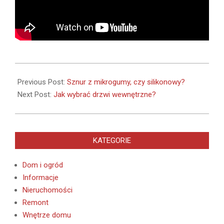
2021-
02-
Previous Post:
Sznur z mikrogumy, czy silikonowy?
03
Next Post:
Jak wybrać drzwi wewnętrzne?
KATEGORIE
Dom i ogród
Informacje
Nieruchomości
Remont
Wnętrze domu