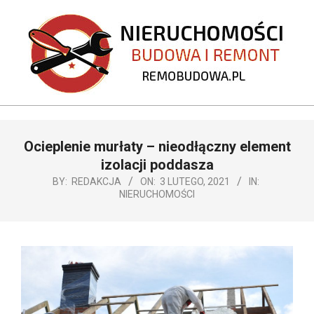
Skip
to
content
REMOBUDOWA.PL
Primary
Ocieplenie murłaty – nieodłączny element
Navigation
Menu
izolacji poddasza
BY:
REDAKCJA
ON:
3 LUTEGO, 2021
IN:
NIERUCHOMOŚCI