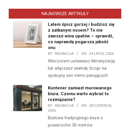
NAJNOWSZE ARTYKUŁY
Latem śpisz gorzej i budzisz się
z zatkanym nosem? To nie
zawsze wina upałów – sprawdź,
co naprawdę pogarsza jakość
snu
BY:
REDAKCJA
ON:
24 LIPCA, 2026
Wieczorem ustawiasz klimatyzację
lub włączasz wiatrak, licząc na
spokojny sen mimo panujących
Kontener zamiast murowanego
biura. Czemu warto wybrać to
rozwiązanie?
BY:
REDAKCJA
ON:
28 CZERWCA,
2026
Budowa tradycyjnego biura o
powierzchni 50 metrów