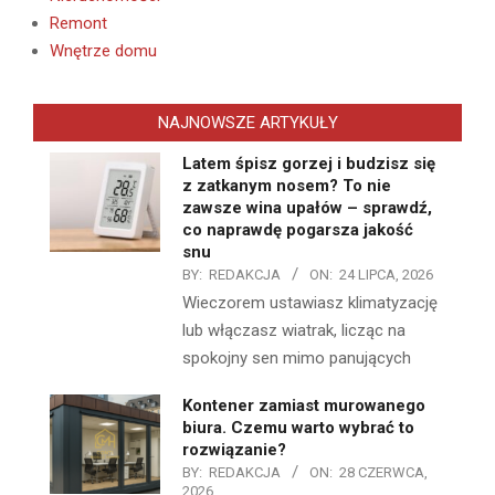
Remont
Wnętrze domu
NAJNOWSZE ARTYKUŁY
Latem śpisz gorzej i budzisz się
z zatkanym nosem? To nie
zawsze wina upałów – sprawdź,
co naprawdę pogarsza jakość
snu
BY:
REDAKCJA
ON:
24 LIPCA, 2026
Wieczorem ustawiasz klimatyzację
lub włączasz wiatrak, licząc na
spokojny sen mimo panujących
Kontener zamiast murowanego
biura. Czemu warto wybrać to
rozwiązanie?
BY:
REDAKCJA
ON:
28 CZERWCA,
2026