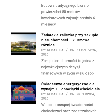
Budowa tradycyjnego biura o
powierzchni 50 metrów
kwadratowych zajmuje średnio 6
miesięcy
Zadatek a zaliczka przy zakupie
nieruchomości – kluczowe
różnice
BY:
REDAKCJA
ON:
11 CZERWCA,
2026
Zakup nieruchomości to jedna z
najważniejszych decyzji
finansowych w życiu wielu osób.
Świadectwo energetyczne dla
wynajmu – obowiązki właściciela
BY:
REDAKCJA
ON:
9 CZERWCA,
2026
W dobie rosnącej świadomości
ekologicznej oraz zaostrzających