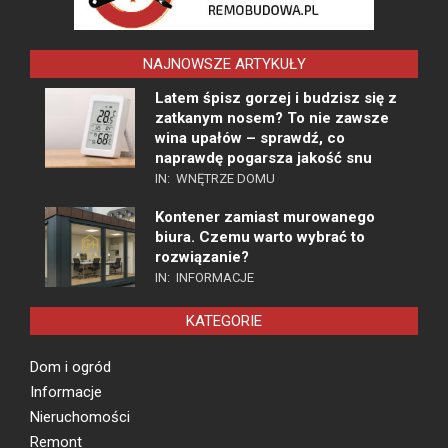
NAJNOWSZE ARTYKUŁY
Latem śpisz gorzej i budzisz się z
zatkanym nosem? To nie zawsze
wina upałów – sprawdź, co
naprawdę pogarsza jakość snu
IN:
WNĘTRZE DOMU
Kontener zamiast murowanego
biura. Czemu warto wybrać to
rozwiązanie?
IN:
INFORMACJE
KATEGORIE
Dom i ogród
Informacje
Nieruchomości
Remont