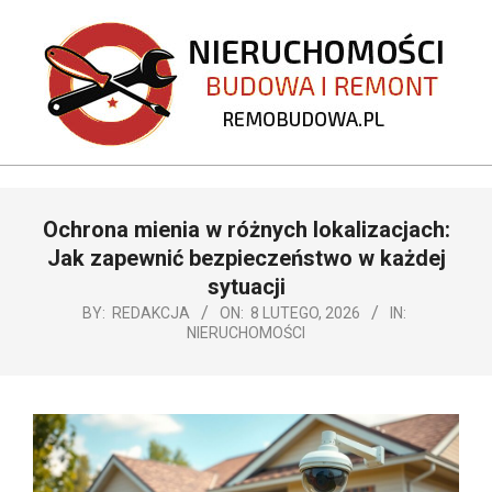
Skip
to
content
REMOBUDOWA.PL
Primary
Ochrona mienia w różnych lokalizacjach:
Navigation
Menu
Jak zapewnić bezpieczeństwo w każdej
sytuacji
BY:
REDAKCJA
ON:
8 LUTEGO, 2026
IN:
NIERUCHOMOŚCI