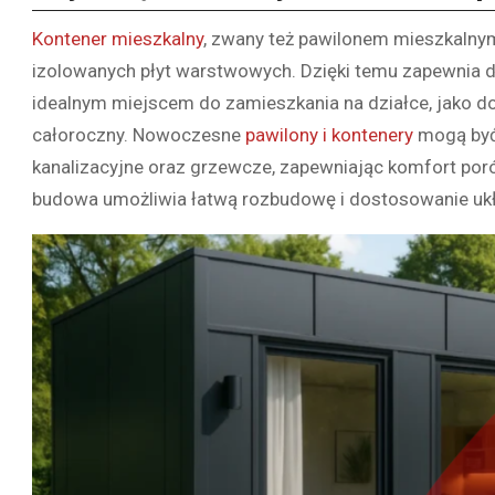
Kontener mieszkalny
, zwany też pawilonem mieszkalnym,
izolowanych płyt warstwowych. Dzięki temu zapewnia do
idealnym miejscem do zamieszkania na działce, jako 
całoroczny. Nowoczesne
pawilony i kontenery
mogą być 
kanalizacyjne oraz grzewcze, zapewniając komfort p
budowa umożliwia łatwą rozbudowę i dostosowanie ukł