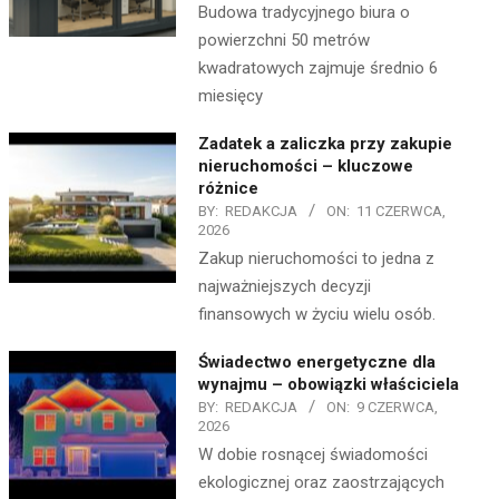
Budowa tradycyjnego biura o
powierzchni 50 metrów
kwadratowych zajmuje średnio 6
miesięcy
Zadatek a zaliczka przy zakupie
nieruchomości – kluczowe
różnice
BY:
REDAKCJA
ON:
11 CZERWCA,
2026
Zakup nieruchomości to jedna z
najważniejszych decyzji
finansowych w życiu wielu osób.
Świadectwo energetyczne dla
wynajmu – obowiązki właściciela
BY:
REDAKCJA
ON:
9 CZERWCA,
2026
W dobie rosnącej świadomości
ekologicznej oraz zaostrzających