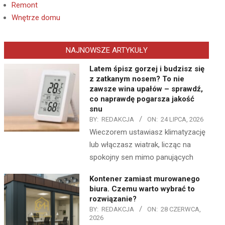
Remont
Wnętrze domu
NAJNOWSZE ARTYKUŁY
Latem śpisz gorzej i budzisz się
z zatkanym nosem? To nie
zawsze wina upałów – sprawdź,
co naprawdę pogarsza jakość
snu
BY:
REDAKCJA
ON:
24 LIPCA, 2026
Wieczorem ustawiasz klimatyzację
lub włączasz wiatrak, licząc na
spokojny sen mimo panujących
Kontener zamiast murowanego
biura. Czemu warto wybrać to
rozwiązanie?
BY:
REDAKCJA
ON:
28 CZERWCA,
2026