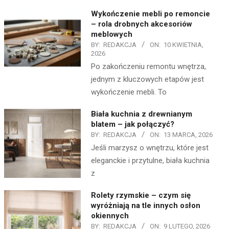
Wykończenie mebli po remoncie
– rola drobnych akcesoriów
meblowych
BY:
REDAKCJA
ON:
10 KWIETNIA,
2026
Po zakończeniu remontu wnętrza,
jednym z kluczowych etapów jest
wykończenie mebli. To
Biała kuchnia z drewnianym
blatem – jak połączyć?
BY:
REDAKCJA
ON:
13 MARCA, 2026
Jeśli marzysz o wnętrzu, które jest
eleganckie i przytulne, biała kuchnia
z
Rolety rzymskie – czym się
wyróżniają na tle innych osłon
okiennych
BY:
REDAKCJA
ON:
9 LUTEGO, 2026