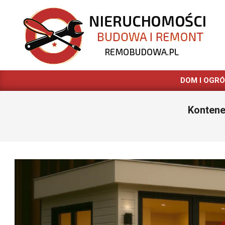
Skip
to
content
REMOBUDOWA.PL
DOM I OGR
Kontene