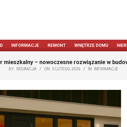
ÓD
INFORMACJE
REMONT
WNĘTRZE DOMU
NIE
Primary
Navigation
r mieszkalny – nowoczesne rozwiązanie w budo
Menu
BY:
REDAKCJA
ON:
5 LUTEGO, 2026
IN:
INFORMACJE