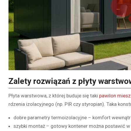
Zalety rozwiązań z płyty warstwo
Płyta warstwowa, z której buduje się taki
pawilon miesz
rdzenia izolacyjnego (np. PIR czy styropian). Taka kons
dobre parametry termoizolacyjne – komfort wewnątrz
szybki montaż – gotowy kontener można postawić w k