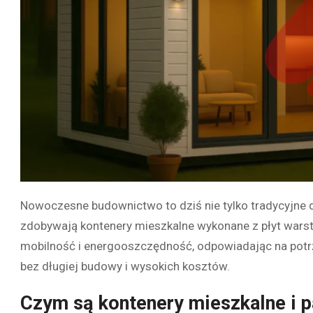
Nowoczesne budownictwo to dziś nie tylko tradycyjne
zdobywają kontenery mieszkalne wykonane z płyt warst
mobilność i energooszczędność, odpowiadając na pot
bez długiej budowy i wysokich kosztów.
Czym są kontenery mieszkalne i 