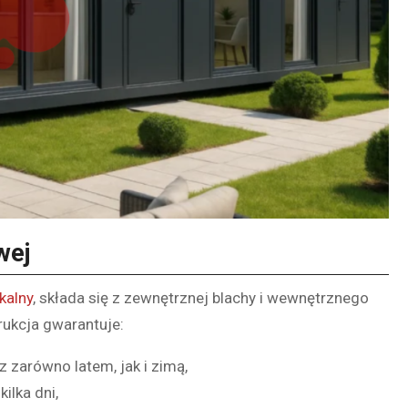
wej
kalny
, składa się z zewnętrznej blachy i wewnętrznego
trukcja gwarantuje:
 zarówno latem, jak i zimą,
ilka dni,