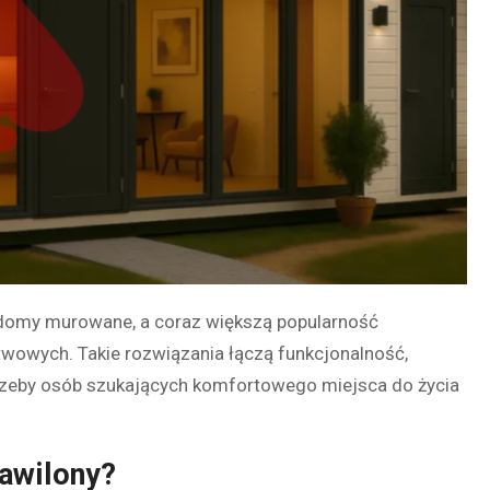
 domy murowane, a coraz większą popularność
wowych. Takie rozwiązania łączą funkcjonalność,
rzeby osób szukających komfortowego miejsca do życia
pawilony?