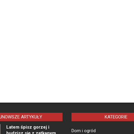
JNOWSZE ARTYKUŁY
KATEGORIE
Latem śpisz gorzej i
Dom i ogród
budzisz się z zatkanym