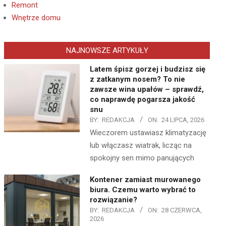
Remont
Wnętrze domu
NAJNOWSZE ARTYKUŁY
Latem śpisz gorzej i budzisz się
z zatkanym nosem? To nie
zawsze wina upałów – sprawdź,
co naprawdę pogarsza jakość
snu
BY:
REDAKCJA
ON:
24 LIPCA, 2026
Wieczorem ustawiasz klimatyzację
lub włączasz wiatrak, licząc na
spokojny sen mimo panujących
Kontener zamiast murowanego
biura. Czemu warto wybrać to
rozwiązanie?
BY:
REDAKCJA
ON:
28 CZERWCA,
2026