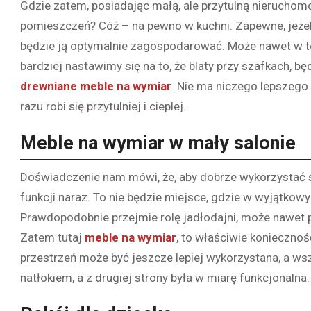
Gdzie zatem, posiadając małą, ale przytulną nierucho
pomieszczeń? Cóż – na pewno w kuchni. Zapewne, jeżeli
będzie ją optymalnie zagospodarować. Może nawet w ten 
bardziej nastawimy się na to, że blaty przy szafkach, b
drewniane meble na wymiar
. Nie ma niczego lepszego
razu robi się przytulniej i cieplej.
Meble na wymiar w mały salonie
Doświadczenie nam mówi, że, aby dobrze wykorzystać sa
funkcji naraz. To nie będzie miejsce, gdzie w wyjątko
Prawdopodobnie przejmie rolę jadłodajni, może nawet 
Zatem tutaj
meble na wymiar
, to właściwie koniecznoś
przestrzeń może być jeszcze lepiej wykorzystana, a wszy
natłokiem, a z drugiej strony była w miarę funkcjonalna.