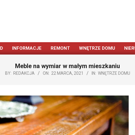
ÓD
INFORMACJE
REMONT
WNĘTRZE DOMU
NIE
Primary
Navigation
Meble na wymiar w małym mieszkaniu
Menu
BY:
REDAKCJA
ON:
22 MARCA, 2021
IN:
WNĘTRZE DOMU