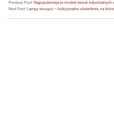
03-
Previous Post:
Najpopularniejsze modele biurek industrialnych
22
Next Post:
Lampy wiszące – funkcjonalne oświetlenie, na któr