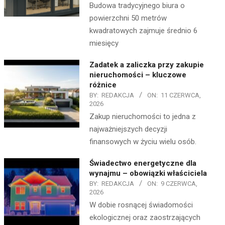
Budowa tradycyjnego biura o
powierzchni 50 metrów
kwadratowych zajmuje średnio 6
miesięcy
Zadatek a zaliczka przy zakupie
nieruchomości – kluczowe
różnice
BY:
REDAKCJA
ON:
11 CZERWCA,
2026
Zakup nieruchomości to jedna z
najważniejszych decyzji
finansowych w życiu wielu osób.
Świadectwo energetyczne dla
wynajmu – obowiązki właściciela
BY:
REDAKCJA
ON:
9 CZERWCA,
2026
W dobie rosnącej świadomości
ekologicznej oraz zaostrzających