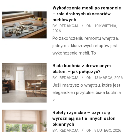
Wykończenie mebli po remoncie
– rola drobnych akcesoriów
meblowych
BY:
REDAKCJA
ON:
10 KWIETNIA,
2026
Po zakończeniu remontu wnętrza,
jednym z kluczowych etapów jest
wykończenie mebli. To
Biała kuchnia z drewnianym
blatem – jak połączyć?
BY:
REDAKCJA
ON:
13 MARCA, 2026
Jeśli marzysz o wnętrzu, które jest
eleganckie i przytulne, biała kuchnia
z
Rolety rzymskie – czym się
wyróżniają na tle innych osłon
okiennych
BY:
REDAKCJA
ON:
9 LUTEGO, 2026