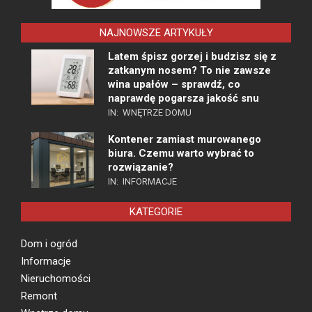
NAJNOWSZE ARTYKUŁY
Latem śpisz gorzej i budzisz się z
zatkanym nosem? To nie zawsze
wina upałów – sprawdź, co
naprawdę pogarsza jakość snu
IN:
WNĘTRZE DOMU
Kontener zamiast murowanego
biura. Czemu warto wybrać to
rozwiązanie?
IN:
INFORMACJE
KATEGORIE
Dom i ogród
Informacje
Nieruchomości
Remont