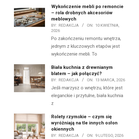
Wykończenie mebli po remoncie
– rola drobnych akcesoriów
meblowych
BY:
REDAKCJA
ON:
10 KWIETNIA,
2026
Po zakończeniu remontu wnętrza,
jednym z kluczowych etapów jest
wykończenie mebli. To
Biała kuchnia z drewnianym
blatem – jak połączyć?
BY:
REDAKCJA
ON:
13 MARCA, 2026
Jeśli marzysz o wnętrzu, które jest
eleganckie i przytulne, biała kuchnia
z
Rolety rzymskie – czym się
wyróżniają na tle innych osłon
okiennych
BY:
REDAKCJA
ON:
9 LUTEGO, 2026