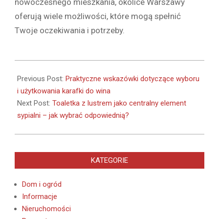
nowoczesnego mieszkania, okolice Warszawy
oferują wiele możliwości, które mogą spełnić
Twoje oczekiwania i potrzeby.
2024-
09-
Previous Post:
Praktyczne wskazówki dotyczące wyboru
25
i użytkowania karafki do wina
Next Post:
Toaletka z lustrem jako centralny element
sypialni – jak wybrać odpowiednią?
KATEGORIE
Dom i ogród
Informacje
Nieruchomości