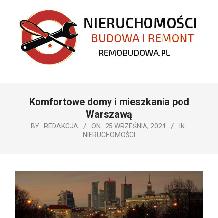
Skip
to
content
REMOBUDOWA.PL
Primary
Komfortowe domy i mieszkania pod
Navigation
Menu
Warszawą
BY:
REDAKCJA
ON:
25 WRZEŚNIA, 2024
IN:
NIERUCHOMOŚCI