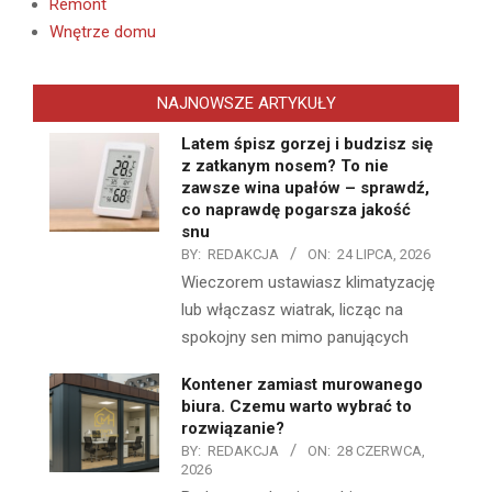
Remont
Wnętrze domu
NAJNOWSZE ARTYKUŁY
Latem śpisz gorzej i budzisz się
z zatkanym nosem? To nie
zawsze wina upałów – sprawdź,
co naprawdę pogarsza jakość
snu
BY:
REDAKCJA
ON:
24 LIPCA, 2026
Wieczorem ustawiasz klimatyzację
lub włączasz wiatrak, licząc na
spokojny sen mimo panujących
Kontener zamiast murowanego
biura. Czemu warto wybrać to
rozwiązanie?
BY:
REDAKCJA
ON:
28 CZERWCA,
2026