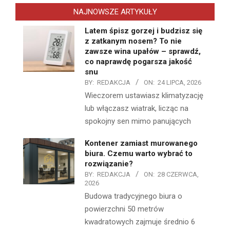
NAJNOWSZE ARTYKUŁY
Latem śpisz gorzej i budzisz się
z zatkanym nosem? To nie
zawsze wina upałów – sprawdź,
co naprawdę pogarsza jakość
snu
BY:
REDAKCJA
ON:
24 LIPCA, 2026
Wieczorem ustawiasz klimatyzację
lub włączasz wiatrak, licząc na
spokojny sen mimo panujących
Kontener zamiast murowanego
biura. Czemu warto wybrać to
rozwiązanie?
BY:
REDAKCJA
ON:
28 CZERWCA,
2026
Budowa tradycyjnego biura o
powierzchni 50 metrów
kwadratowych zajmuje średnio 6