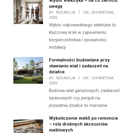
Wybór elektryka – na co zwrócić
uwagę
BY:
REDAKCJA
ON:
28 KWIETNIA,
2026
Wybór odpowiedniego elektryka to
kluczowy krok w zapewnieniu
bezpieczeństwa i sprawności
instalacji
Formalności budowlane przy
stawianiu wiat i zadaszeń na
działce
BY:
REDAKCJA
ON:
14 KWIETNIA,
2026
Budowa wiat garażowych, zadaszeń
tarasowych czy pergoli na
prywatnej działce to marzenie
Wykończenie mebli po remoncie
– rola drobnych akcesoriów
meblowych