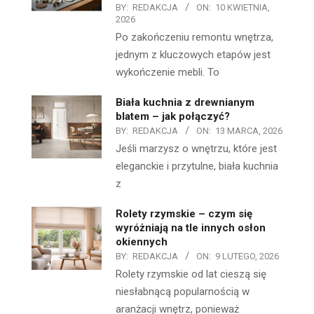
BY:
REDAKCJA
ON:
10 KWIETNIA,
2026
Po zakończeniu remontu wnętrza,
jednym z kluczowych etapów jest
wykończenie mebli. To
Biała kuchnia z drewnianym
blatem – jak połączyć?
BY:
REDAKCJA
ON:
13 MARCA, 2026
Jeśli marzysz o wnętrzu, które jest
eleganckie i przytulne, biała kuchnia
z
Rolety rzymskie – czym się
wyróżniają na tle innych osłon
okiennych
BY:
REDAKCJA
ON:
9 LUTEGO, 2026
Rolety rzymskie od lat cieszą się
niesłabnącą popularnością w
aranżacji wnętrz, ponieważ