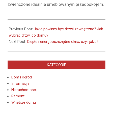
zwieńczone idealnie umeblowanym przedpokojem.
2021-
12-
Previous Post:
Jakie powinny być drzwi zewnętrzne? Jak
07
wybrać drzwi do domu?
Next Post:
Ciepłe i energooszczędne okna, czyli jakie?
KATEGORIE
Dom i ogród
Informacje
Nieruchomości
Remont
Wnętrze domu