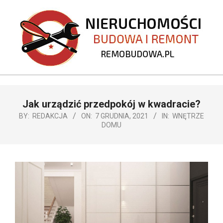
Skip
to
content
REMOBUDOWA.PL
Primary
Jak urządzić przedpokój w kwadracie?
Navigation
Menu
BY:
REDAKCJA
ON:
7 GRUDNIA, 2021
IN:
WNĘTRZE
DOMU