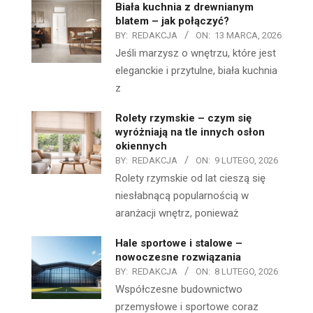
Biała kuchnia z drewnianym
blatem – jak połączyć?
BY:
REDAKCJA
ON:
13 MARCA, 2026
Jeśli marzysz o wnętrzu, które jest
eleganckie i przytulne, biała kuchnia
z
Rolety rzymskie – czym się
wyróżniają na tle innych osłon
okiennych
BY:
REDAKCJA
ON:
9 LUTEGO, 2026
Rolety rzymskie od lat cieszą się
niesłabnącą popularnością w
aranżacji wnętrz, ponieważ
Hale sportowe i stalowe –
nowoczesne rozwiązania
BY:
REDAKCJA
ON:
8 LUTEGO, 2026
Współczesne budownictwo
przemysłowe i sportowe coraz