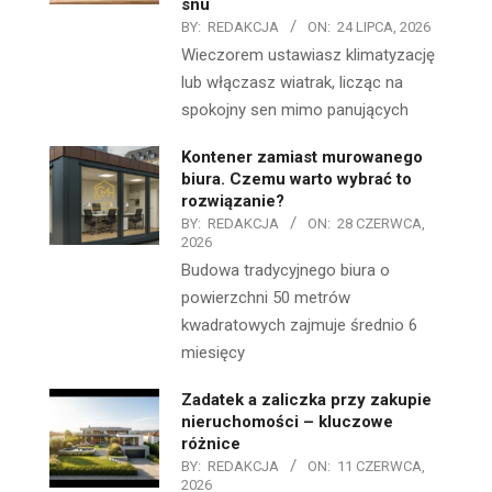
snu
BY:
REDAKCJA
ON:
24 LIPCA, 2026
Wieczorem ustawiasz klimatyzację
lub włączasz wiatrak, licząc na
spokojny sen mimo panujących
Kontener zamiast murowanego
biura. Czemu warto wybrać to
rozwiązanie?
BY:
REDAKCJA
ON:
28 CZERWCA,
2026
Budowa tradycyjnego biura o
powierzchni 50 metrów
kwadratowych zajmuje średnio 6
miesięcy
Zadatek a zaliczka przy zakupie
nieruchomości – kluczowe
różnice
BY:
REDAKCJA
ON:
11 CZERWCA,
2026